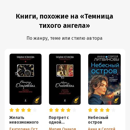
Книги, похожие на «Темница
тихого ангела»
По жанру, теме или стилю автора
Желать
Портрет с
Небесный
невозможного
одной
остров
неизвестной
Екатерина Островская
Мария Очаковская
Анна и Сергей Литвиновы