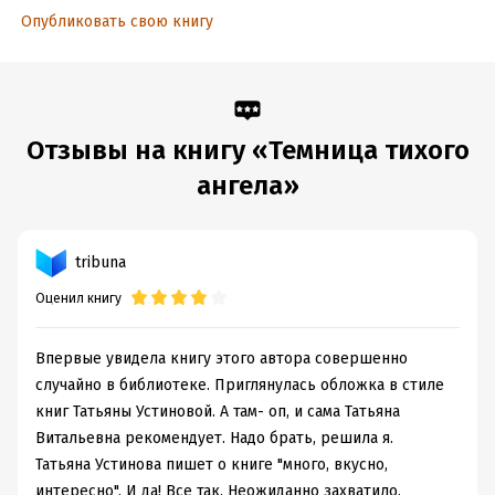
ISBN (EAN):
9785699477326
Опубликовать свою книгу
Время на чтение:
9
ч.
Отзывы на книгу «Темница тихого
ангела»
tribuna
Оценил книгу
Впервые увидела книгу этого автора совершенно
случайно в библиотеке. Приглянулась обложка в стиле
книг Татьяны Устиновой. А там- оп, и сама Татьяна
Витальевна рекомендует. Надо брать, решила я.
Татьяна Устинова пишет о книге "много, вкусно,
интересно". И да! Все так. Неожиданно захватило.