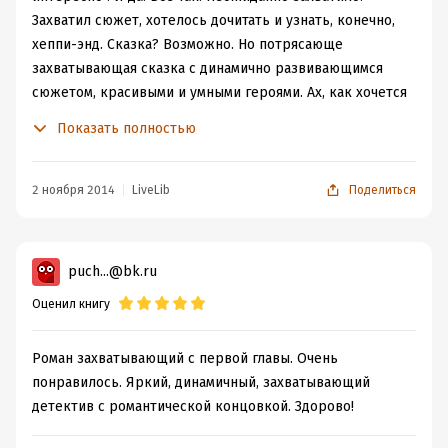
Захватил сюжет, хотелось дочитать и узнать, конечно,
хеппи-энд. Сказка? Возможно. Но потрясающе
захватывающая сказка с динамично развивающимся
сюжетом, красивыми и умными героями. Ах, как хочется
верить и знать, что есть еще такие чувствующие
Показать полностью
мужчины, как главный герой Торганов. Разгадка
убийства, конечно, дело второстепенное, совсем и не
главное в романе. Любовь, красивая жизнь... Спасибо
2 ноября 2014
LiveLib
Поделиться
автору за несколько интересных и вкусных вечеров.
puch...@bk.ru
Оценил книгу
Роман захватывающий с первой главы. Очень
понравилось. Яркий, динамичный, захватывающий
детектив с романтической концовкой. Здорово!