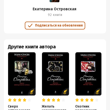
Екатерина Островская
92 книги
Подписаться на обновления
Другие книги автора
Сверх
Желать
Охотник
А