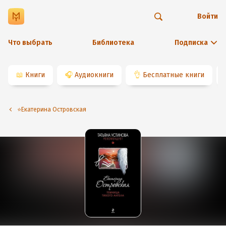
Войти
Что выбрать
Библиотека
Подписка
📖
Книги
🎧
Аудиокниги
👌
Бесплатные книги
⭐️Екатерина Островская