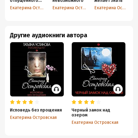
отпущенного
невозможного
желает знать
з
срока
т
Екатерина Островская
Екатерина Островская
Екатерина Островская
Другие аудиокниги автора
Исповедь без прощения
Черный замок над
Не
озером
Екатерина Островская
Ек
Екатерина Островская