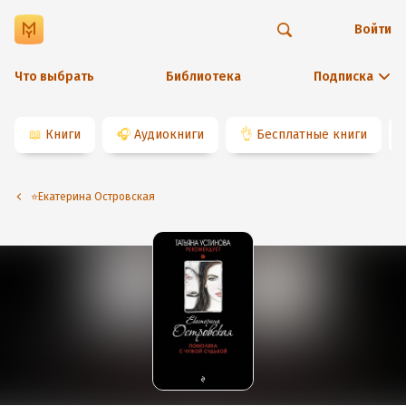
Войти
Что выбрать
Библиотека
Подписка
📖
Книги
🎧
Аудиокниги
👌
Бесплатные книги
⭐️Екатерина Островская