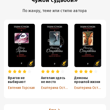
чужой судьбой»
По жанру, теме или стилю автора
Врагов не
Ангелам здесь
Демоны
С
выбирают
не место
прошлой жизни
т
Евгения Горская
Екатерина Островская
Екатерина Островская