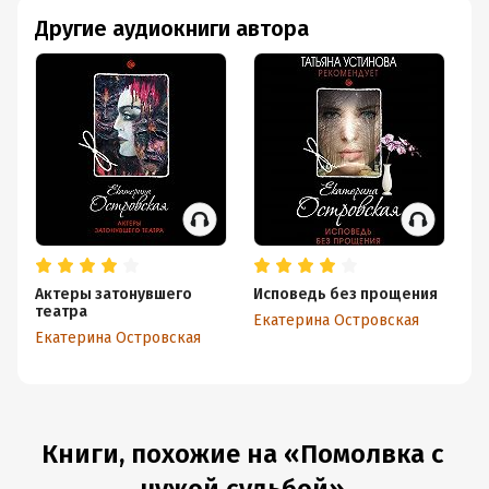
Другие аудиокниги автора
Актеры затонувшего
Исповедь без прощения
Че
театра
о
Екатерина Островская
Екатерина Островская
Ек
Книги, похожие на «Помолвка с