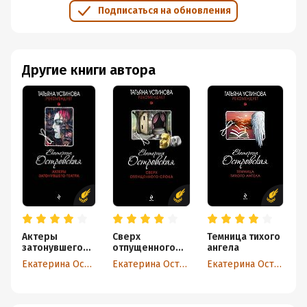
Подписаться на обновления
Другие книги автора
Актеры
Сверх
Темница тихого
О
затонувшего
отпущенного
ангела
ж
театра
срока
Екатерина Островская
Екатерина Островская
Екатерина Островская