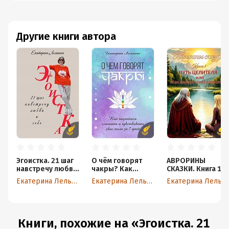
Другие книги автора
Эгоистка. 21 шаг
О чём говорят
АВРОРИНЫ
навстречу любви
чакры? Как
СКАЗКИ. Книга 1.
к себе
научиться
ПУТЬ ЦЕЛИТЕЛЯ,
Екатерина Лелькина
Екатерина Лелькина
Екатерина Лелькина
слышать и
или Как Аврора
чувствовать своё
стала взрослой
тело за 7 дней
Книги, похожие на «Эгоистка. 21