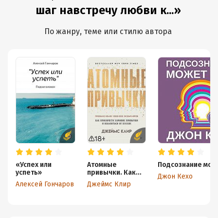
шаг навстречу любви к...»
По жанру, теме или стилю автора
«Успех или
Атомные
Подсознание може
успеть»
привычки. Как
Джон Кехо
приобрести
Алексей Гончаров
Джеймс Клир
хорошие
привычки и
избавиться от
плохих