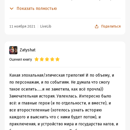
книг выделить более сильную или более слабую.
Показать полностью
Может быть, первая немного интереснее тем, что там
путешествие. Но не могут же они все три тома ехать в
своё королевство. Очень много милых и забавных
11 ноября 2021
LiveLib
Поделиться
ситуаций, при диком обилии персонажей с
одинаковыми именами все как-то отличаются,
количество умиления зашкаливает. Ну и котики.
Zatyshat
Котиков все любят.
Оценил книгу
Мне очень понравилось, как удалось передать быт и
нравы нагов. Чувствуется другая мораль другой расы,
другие ценности, другой образ жизни. А то иногда
Какая эпохальная/эпическая трилогия! И по объему, и
сказано демон, а по описанию - обычный мужик с
по персонажам, и по событиям. Не думала что смогу
дурным характером. Кстати, постоянные ночёвки
такое осилить......и не заметила, как всё прочла))
главной героини в одной кровати с её
Замечательная история. Увлеклась. Интересно было
многочисленными опекунами вызывали у меня просто
всё: и главные герои (и по отдельности, и вместе), и
оторопь. Странная девица, конечно, получилась,
все второстепенные (хотелось узнать историю
видимо, кошки действительно не о личном
каждого и выяснить что с ними будет потом), и
пространстве, где легла, там и её.
приключения, и устройство мира и государства нагов, и