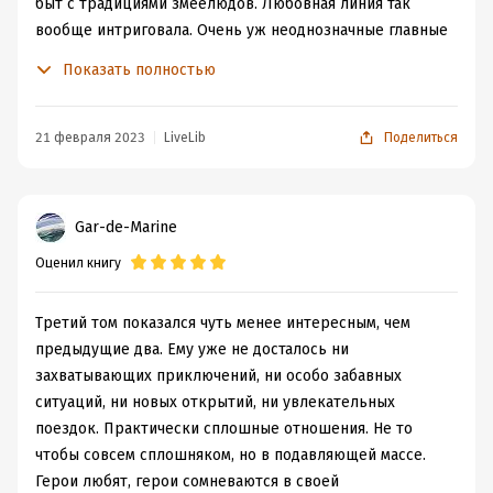
Любовную линию всего цикла можно описать фразой:
быт с традициями змеелюдов. Любовная линия так
"как игнорировать мужика три тома, чтобы он
вообще интриговала. Очень уж неоднозначные главные
загорелся из изначального равнодушия в дикую
герои - молчаливая кошка и властный змей.
Показать полностью
влюблённость". С другой стороны, даже хорошо, что
По сюжету. Героиню отдали нагам в качестве платы за
герои сошлись только ближе к концу, так интереснее.
мир. И началось долгое путешествие в столицу
Общая интрига мне понравилась тем, что всё не
змеелюдов и не менее долгая дорога к счастью, потому
21 февраля 2023
LiveLib
Поделиться
сводится к дворцовому перевороту, цели у всех как-то
как этого упертого змея ещё надо приручить и
повыше.
одомашнить))
В общем, это было здорово и очень расслабляюще.
Gar-de-Marine
Оценил книгу
Третий том показался чуть менее интересным, чем
предыдущие два. Ему уже не досталось ни
захватывающих приключений, ни особо забавных
ситуаций, ни новых открытий, ни увлекательных
поездок. Практически сплошные отношения. Не то
чтобы совсем сплошняком, но в подавляющей массе.
Герои любят, герои сомневаются в своей