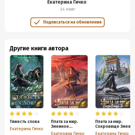
Екатерина Гичко
И, увы, мне не нравятся игры богов в книгах, и здесь
14 книг
они тоже не добавили плюсиков книге.
А в остальном всё прекрасно))) Классные герои,
Подписаться на обновления
классные книги.
Другие книги автора
Тяжесть слова
Плата за мир.
Плата за мир.
Змеиное
Сокровище Змея
Екатерина Гичко
княжество
Екатерина Гичко
Екатерина Гичко