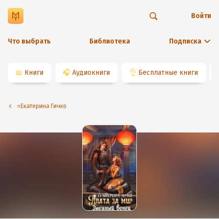
Войти
Что выбрать
Библиотека
Подписка
📖
Книги
🎧
Аудиокниги
👌
Бесплатные книги
⭐️Екатерина Гичко