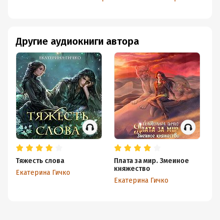
Другие аудиокниги автора
Тяжесть слова
Плата за мир. Змеиное
Пл
княжество
З
Екатерина Гичко
Екатерина Гичко
Ек