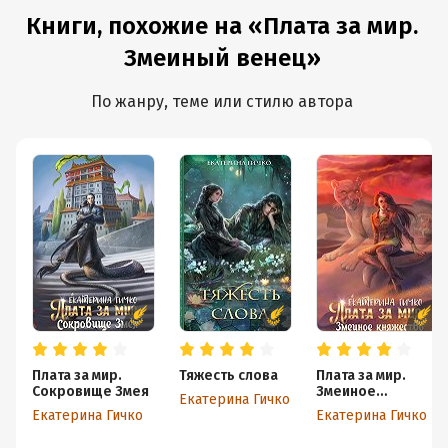
Книги, похожие на «Плата за мир.
Змеиный венец»
По жанру, теме или стилю автора
Плата за мир.
Тяжесть слова
Плата за мир.
Сокровище Змея
Змеиное
Екатерина Гичко
княжество
Екатерина Гичко
Екатерина Гичко