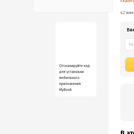
Ekater
42 мин
Вв
Отсканируйте код
для установки
мобильного
приложения
MyBook
В э