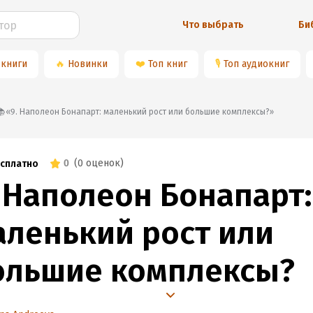
Что выбрать
Би
 книги
🔥
Новинки
❤️
Топ книг
🎙
Топ аудиокниг
📚«9. Наполеон Бонапарт: маленький рост или большие комплексы?»
0
(
0 оценок
)
сплатно
. Наполеон Бонапарт:
аленький рост или
ольшие комплексы?