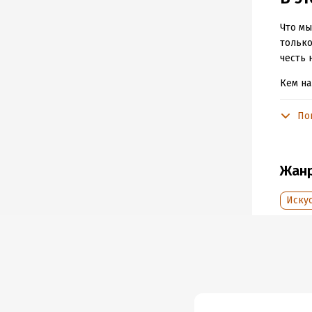
Что мы
только
честь 
Кем на
разбой
По
В этом
восхищ
устрои
Жан
Велико
Специа
Иску
пришло
https: