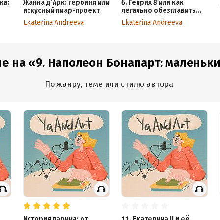
жа:
Жанна д’Арк: героиня или
6. Генрих 8 или как
искусный пиар-проект
легально обезглавить
жену
Ekaterina Andreeva
Ekaterina Andreeva
е на «9. Наполеон Бонапарт: маленький
По жанру, теме или стилю автора
История парика: от
11. Екатерина II и её