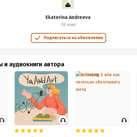
Ekaterina Andreeva
38 книг
Подписаться на обновления
обная информация
ы и аудиокниги автора
аписания:
16 октября 2021
дания:
2022
оступления:
20 июня 2022