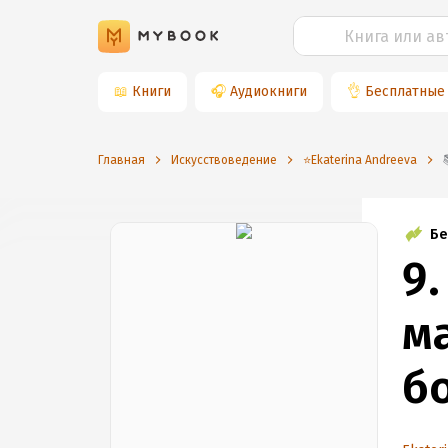
📖
Книги
🎧
Аудиокниги
👌
Бесплатные
Главная
Искусствоведение
⭐️Ekaterina Andreeva
Бе
9
м
б