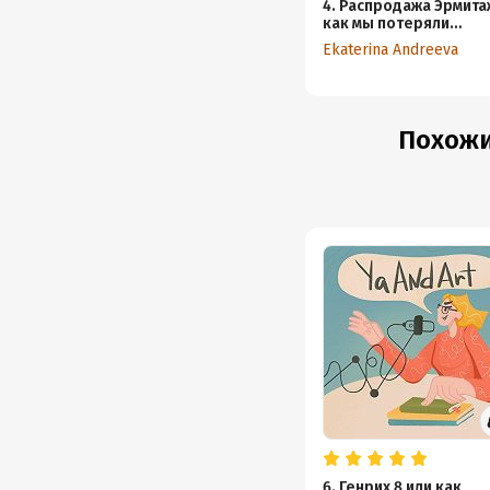
4. Распродажа Эрмита
как мы потеряли
искусство
Ekaterina Andreeva
Похожи
6. Генрих 8 или как