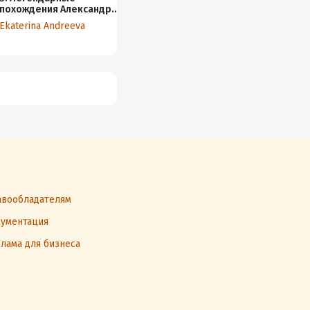
похождения Александра
история коллекционера,
как мы
Македонского
подарившего нам
искусс
Ekaterina Andreeva
Ekaterina Andreeva
Ekateri
Пикассо и Матисса
вообладателям
ументация
лама для бизнеса