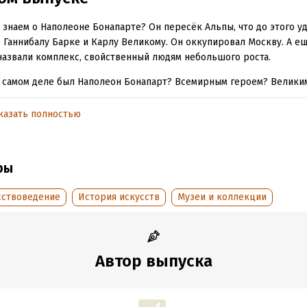
 знаем о Наполеоне Бонапарте? Он пересёк Альпы, что до этого у
 Ганнибалу Барке и Карлу Великому. Он оккупировал Москву. А ещ
назвали комплекс, свойственный людям небольшого роста.
 самом деле был Наполеон Бонапарт? Всемирным героем? Велики
ником? Или главным злодеем эпохи?
казать полностью
 выпуске мы проследим путь корсиканца, любившего историю и
ающегося Александром Македонским. Как ему удалось стать имп
ть себе коронацию в духе первого правителя Империи Запада Ка
ры
го? Что и когда пошло не так?
льно для этого мы подготовили пост в нашем Telegram-канале, чт
сствоведение
История искусств
Музеи и коллекции
сь искать изображения отдельно.
//t.me/YaAndArt/357
Автор выпуска