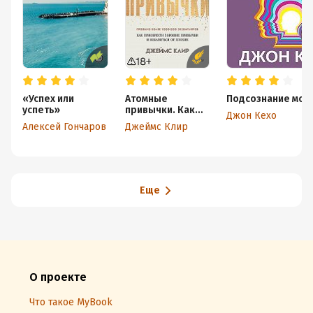
«Успех или
Атомные
Подсознание може
успеть»
привычки. Как
Джон Кехо
приобрести
Алексей Гончаров
Джеймс Клир
хорошие
привычки и
избавиться от
плохих
Еще
О проекте
Что такое MyBook