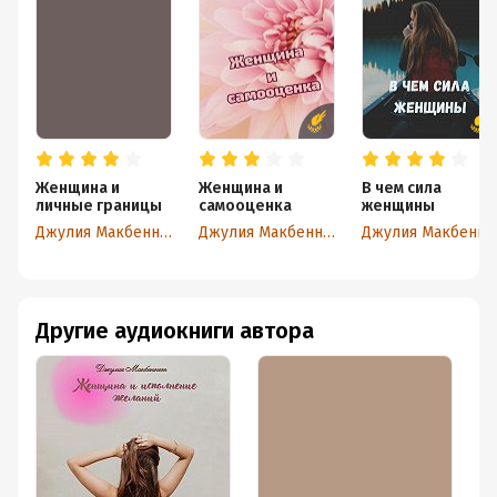
Женщина и
Женщина и
В чем сила
личные границы
самооценка
женщины
Джулия Макбеннет
Джулия Макбеннет
Джулия Макбенн
Другие аудиокниги автора