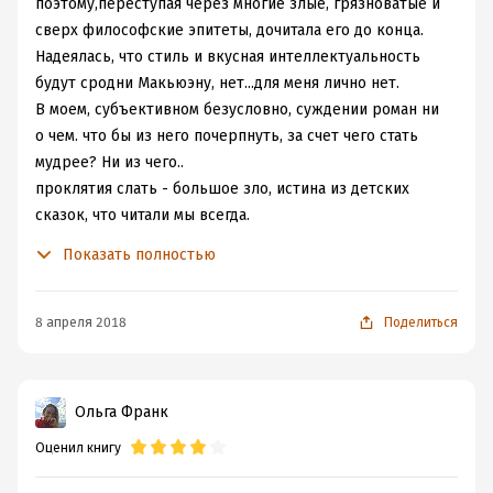
поэтому,переступая через многие злые, грязноватые и
сверх философские эпитеты, дочитала его до конца.
Надеялась, что стиль и вкусная интеллектуальность
будут сродни Макьюэну, нет...для меня лично нет.
В моем, субъективном безусловно, суждении роман ни
о чем. что бы из него почерпнуть, за счет чего стать
мудрее? Ни из чего..
проклятия слать - большое зло, истина из детских
сказок, что читали мы всегда.
Британии в романе я тоже не увидела, хотя автор то и
Показать полностью
не старался...идея была другая.
Впрочем, мне ли судить лауреата Букеровской
премии...и не думаю. просто 4 произведению.
8 апреля 2018
Поделиться
Ольга Франк
Оценил книгу