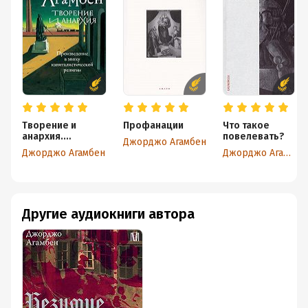
Творение и
Профанации
Что такое
анархия.
повелевать?
Джорджо Агамбен
Произведение в
Джорджо Агамбен
Джорджо Агамбен
эпоху
капиталистическ
ой религии
Другие аудиокниги автора