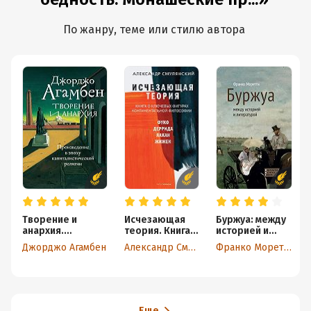
По жанру, теме или стилю автора
Творение и
Исчезающая
Буржуа: между
анархия.
теория. Книга
историей и
Произведение в
о ключевых
литературой
Джорджо Агамбен
Александр Смулянский
Франко Моретти
эпоху
фигурах
капиталистическ
континентальн
ой религии
ой философии
Еще