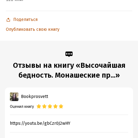
Подробная информация
Дата написания:
Поделиться
1 января 2011
Объем:
314022
Опубликовать свою книгу
Год издания:
2020
Дата поступления:
20 мая 2020
ISBN (EAN):
9785932555712
Переводчик:
Сергей Ермаков
Отзывы на книгу «Высочайшая
Время на чтение:
5
ч.
бедность. Монашеские пр...»
Bookprosvett
Оценил книгу
https://youtu.be/gbCzr0J2wHY