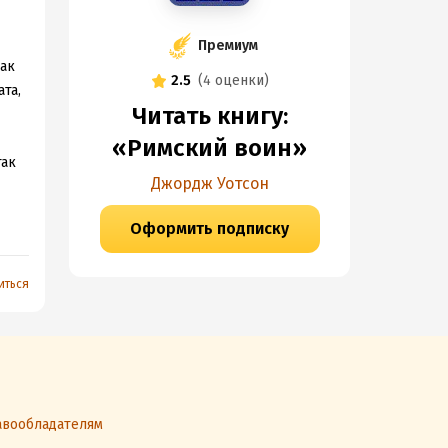
Премиум
как
2.5
(
4 оценки
)
та,
Читать книгу:
«Римский воин»
так
Джордж Уотсон
Оформить подписку
о
иться
"
вообладателям