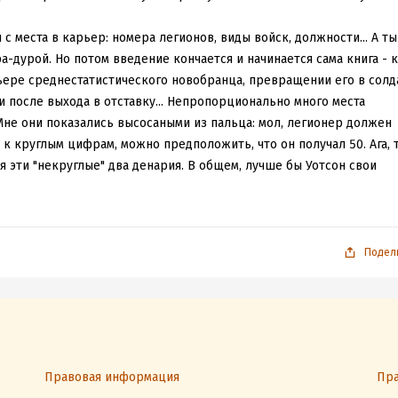
с места в карьер: номера легионов, виды войск, должности... А ты
а-дурой. Но потом введение кончается и начинается сама книга - 
рьере среднестатистического новобранца, превращении его в солда
 и после выхода в отставку... Непропорционально много места
не они показались высосаными из пальца: мол, легионер должен
 к круглым цифрам, можно предположить, что он получал 50. Ага, 
я эти "некруглые" два денария. В общем, лучше бы Уотсон свои
, а в книге ограничился бы выводами.
ся многих подробностей из жизни и карьеры простого легионера, н
м, а карьера солдата, начавшего с низов. О высших офицерах
Подел
сразу после Вегеция , который тоже прошёлся "галопом по европам
взгляд немного под другим углом. Вегеций видит "лес", Уотсон -
особо жалует цитаты из античных авторов, зато часто приводит
, списки легионеров... Это было самое интересное в книге!
а доходит до темы финансов, просто не может остановиться. И
Правовая информация
Пра
жениями...