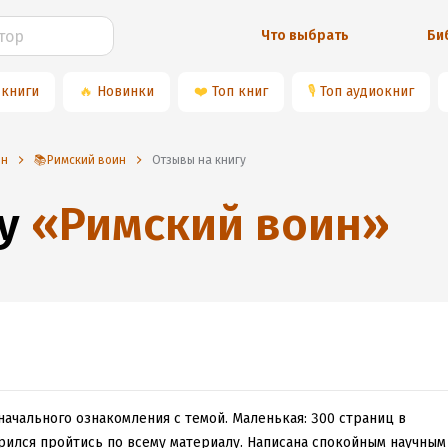
Что выбрать
Би
 книги
🔥
Новинки
❤️
Топ книг
🎙
Топ аудиокниг
он
📚Римский воин
Отзывы на книгу
у
«
Римский воин
»
 начального ознакомления с темой. Маленькая: 300 страниц в
дрился пройтись по всему материалу. Написана спокойным научным