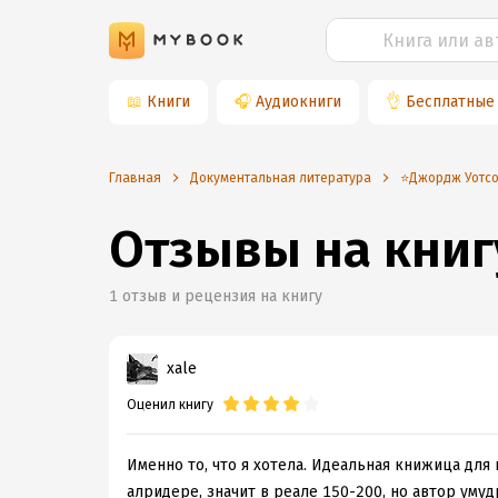
📖
Книги
🎧
Аудиокниги
👌
Бесплатные
Главная
Документальная литература
⭐️Джордж Уотс
Отзывы на книг
1
отзыв и рецензия на книгу
xale
Оценил книгу
Именно то, что я хотела. Идеальная книжица для
алридере, значит в реале 150-200, но автор уму