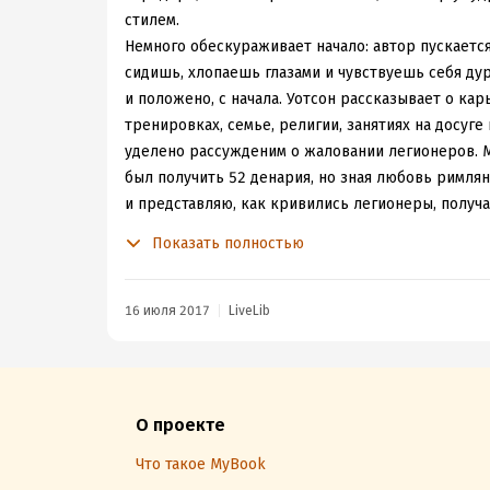
стилем.
Немного обескураживает начало: автор пускается 
сидишь, хлопаешь глазами и чувствуешь себя дур
и положено, с начала. Уотсон рассказывает о ка
тренировках, семье, религии, занятиях на досуге
уделено рассужденим о жаловании легионеров. М
был получить 52 денария, но зная любовь римлян
и представляю, как кривились легионеры, получа
финансовые рассуждения издал отдельной статьёй
Показать полностью
Из-за малого объёма книги, автор хоть и касает
роет неглубоко. Его интересует не армия в цело
говорится мельком.
16 июля 2017
LiveLib
Я боялась, что неинтересно будет читать книгу 
по всем сторонам жизни армии. Но нет, у Уотсона 
"деревья". К тому же автор "Римского воина" не 
примеры из реальных документов: дипломы, счета
О проекте
Почему 4? Мелкий минусик за то, что автор, когд
Что такое MyBook
данных-то почти нет, а он так и сыплет предполо