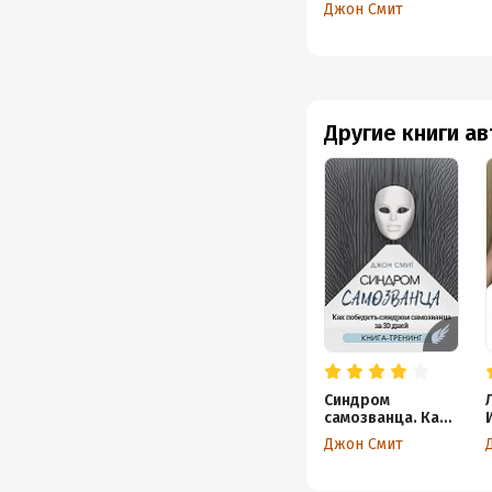
самозванца за 30 дней
Джон Смит
Книга-тренинг
Другие книги а
Синдром
самозванца. Как
победить
Джон Смит
синдром
самозванца за 30
дней. Книга-