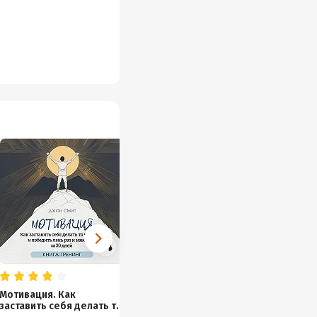
Мотивация. Как
Интуиция. Как развить
заставить себя делать то
интуицию за 30 дней.