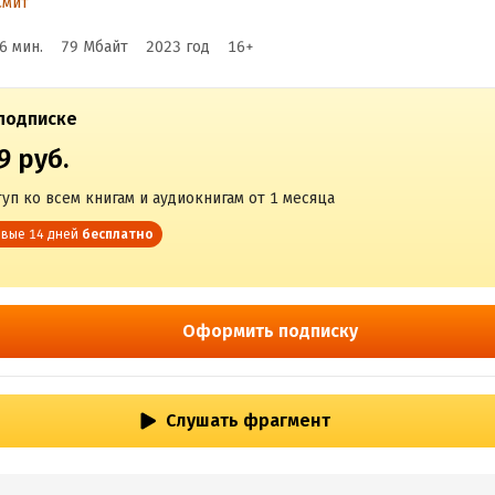
Смит
 30 дней. Книга-тре
6 мин.
79 Мбайт
2023
год
16
+
подписке
9 руб.
уп ко всем книгам и аудиокнигам от 1 месяца
вые 14 дней
бесплатно
Оформить подписку
Слушать фрагмент