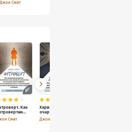
что надо и победить
Книга-тренинг
Джон Смит
Джон Смит
лень раз и навсегда за 30
дней. Книга-тренинг
нтроверт. Как
Харизма. Как
нтровертам
очаровывать
брести
людей,
жон Смит
Джон Смит
нутреннюю
завоевывать
илу, заводить
доверие и
накомства, не
добиваться