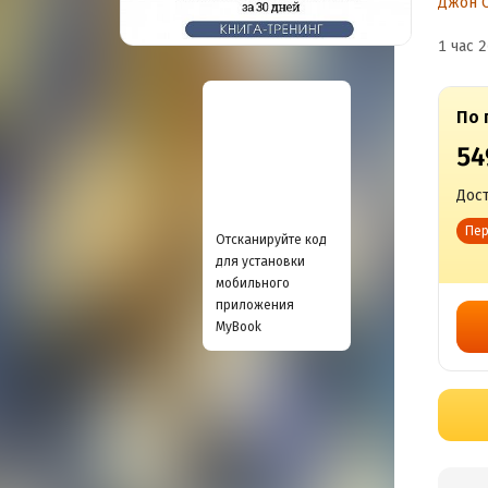
Джон 
за
1 час 2
По 
54
Дост
Пер
Отсканируйте код
для установки
мобильного
приложения
MyBook