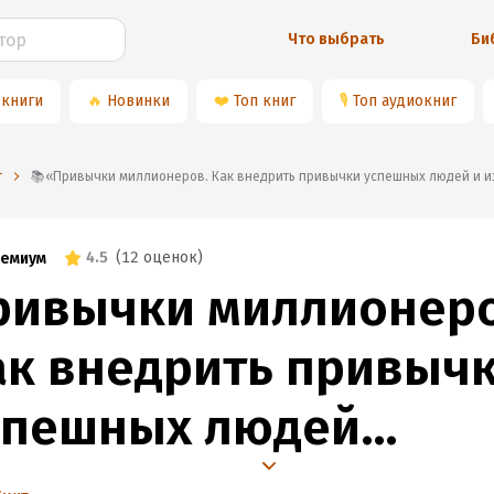
Что выбрать
Би
 книги
🔥
Новинки
❤️
Топ книг
🎙
Топ аудиокниг
т
📚«Привычки миллионеров. Как внедрить привычки успешных людей и и
4.5
(
12 оценок
)
емиум
ривычки миллионеро
ак внедрить привыч
спешных людей
 изменить свою жизн