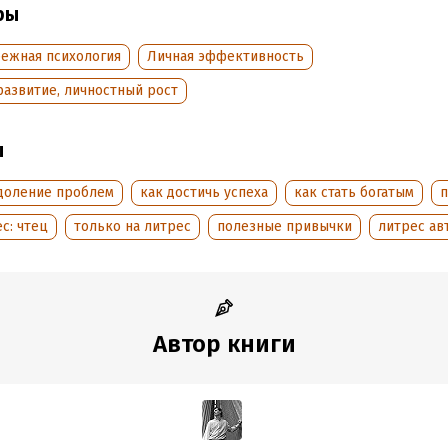
ры
обная информация
аписания:
13 июля 2023
бежная психология
Личная эффективность
дания:
2023
развитие, личностный рост
оступления:
18 октября 2023
ы
доление проблем
как достичь успеха
как стать богатым
с: чтец
только на литрес
полезные привычки
литрес ав
Автор книги