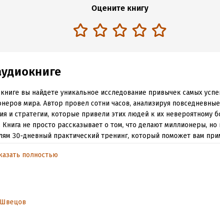
Оцените книгу
аудиокниге
 книге вы найдете уникальное исследование привычек самых усп
неров мира. Автор провел сотни часов, анализируя повседневные
я и стратегии, которые привели этих людей к их невероятному бо
. Книга не просто рассказывает о том, что делают миллионеры, но
лям 30-дневный практический тренинг, который поможет вам при
ки в своей жизни. Этот тренинг разработан таким образом, чтобы
казать полностью
енно внедрять эти привычки, улучшая свою жизнь и двигаясь к с
овым целям.Книга предназначена для всех, кто хочет изменить с
ь финансового успеха. Независимо от того, где вы находитесь на с
тву, привычки, описанные в этой книге, помогут вам ускорить свой
ь своих целей быстрее.
 Швецов