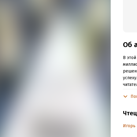
Об 
В этой
миллио
решени
успеху
читате
привыч
По
постеп
финанс
достич
Чтец
богатс
достич
Игорь