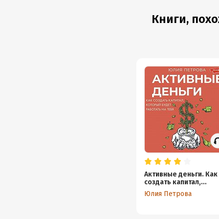
тренинг
Книги, пох
Активные деньги. Как
создать капитал,
который будет работ
Юлия Петрова
на тебя