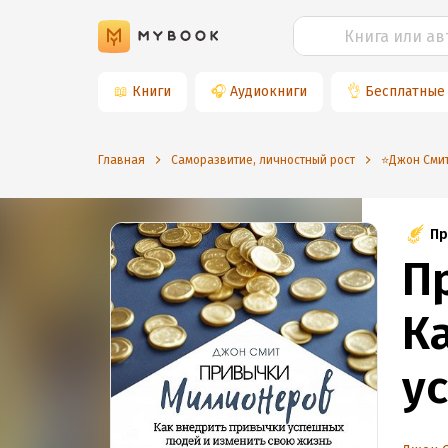
📖
Книги
🎧
Аудиокниги
👌
Бесплатные
Главная
Саморазвитие, личностный рост
⭐️Джон Сми
Пр
П
К
у
и