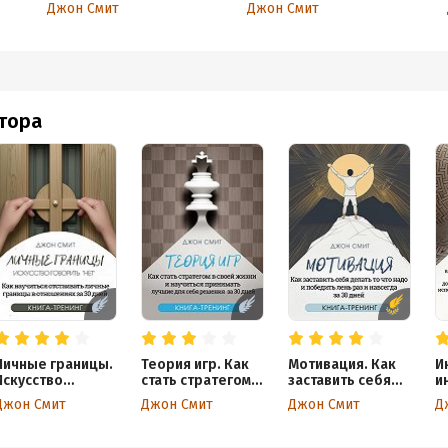
.
внутреннюю силу,
«Нет». Как научиться
Джон Смит
Джон Смит
заводить знакомства, не
отстаивать личные
выходя из зоны
границы в отношениях за
комфорта, достичь
30 дней
карьерных высот и по
максимуму использовать
преимущества своего
характера за 30 дней
втора
Личные границы.
Теория игр. Как
Мотивация. Как
И
Искусство
стать стратегом в
заставить себя
и
говорить «Нет».
своей жизни и
делать то что
о
Джон Смит
Джон Смит
Джон Смит
Д
Как научиться
научиться
надо и победить
в
отстаивать
принимать
лень раз и
с
личные границы
лучшие для себя
навсегда за 30
з