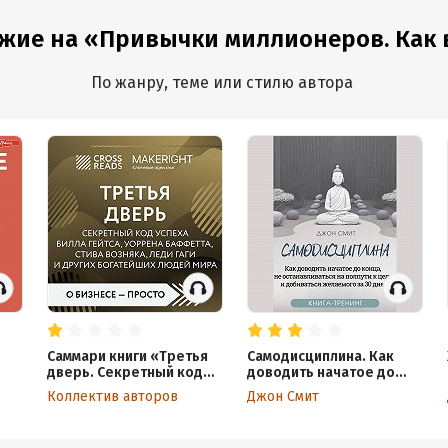
в отношениях за
решения за 30
дней. Книга-
в
30 дней
дней. Книга-
тренинг
к
ожие на «Привычки миллионеров. Как в
тренинг
д
к
и
По жанру, теме или стилю автора
и
п
с
х
д
Саммари книги «Третья
Самодисциплина. Как
дверь. Секретный код
доводить начатое до
ать
успеха Билла Гейтса,
конца, не
Коллектив авторов
Джон Смит
Уоррена Баффетта,
останавливаться на
Стива Возняка, Леди Гаги
полпути к цели и
и других богатейших
добиваться желаемого