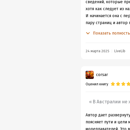
На фоне Австралии сер
сведений, которые пре
подобраны яркие факт
хотя как следует из на
И начинается она с п
пару страниц и автор
голландцев на незнако
Показать полност
освоение , заселения,
историю континента вп
первых поселенцах. И 
24 марта 2025
LiveLib
свое уникальное культ
о том ,как сражались 
другие экологические
corsar
схематично, но автор 
Оценил книгу
найти рассказы не тол
Книга снабжена и илл
Не скажу, что чтение 
В Австралии не 
легко, то политика как
дает сведения, которы
Автор дает развернут
книгу не с чем, так ка
поясняет пути и цели 
специалистам ,и массо
мореплавателей. Это 