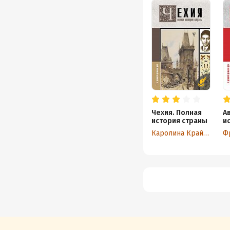
Чехия. Полная
А
история страны
и
Каролина Крайнова
Ф