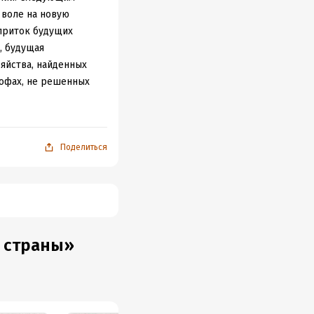
 воле на новую
приток будущих
, будущая
зяйства, найденных
рофах, не решенных
и, кризисы и
ся как облегченное
 посылом.
Поделиться
я страны»