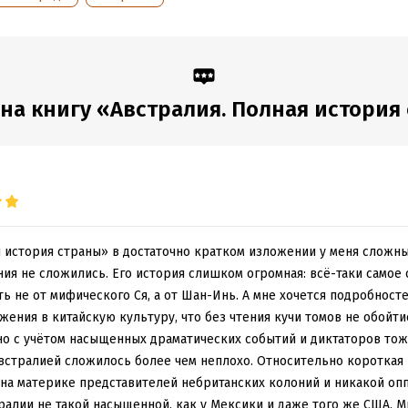
го непригодна для жизни…
ате PDF A4 сохранен издательский макет книги.
на книгу «Австралия. Полная история
обная информация
аписания:
1 января 2023
ISBN (EAN):
9785171515713
:
408399
Время на чтение:
6
ч.
дания:
2025
оступления:
24 июня 2023
я история страны» в достаточно кратком изложении у меня сложн
ия не сложились. Его история слишком огромная: всё-таки самое 
ать не от мифического Ся, а от Шан-Инь. А мне хочется подробносте
жения в китайскую культуру, что без чтения кучи томов не обойти
 но с учётом насыщенных драматических событий и диктаторов то
Австралией сложилось более чем неплохо. Относительно короткая 
е на материке представителей небританских колоний и никакой оп
ралии не такой насыщенной, как у Мексики и даже того же США. 