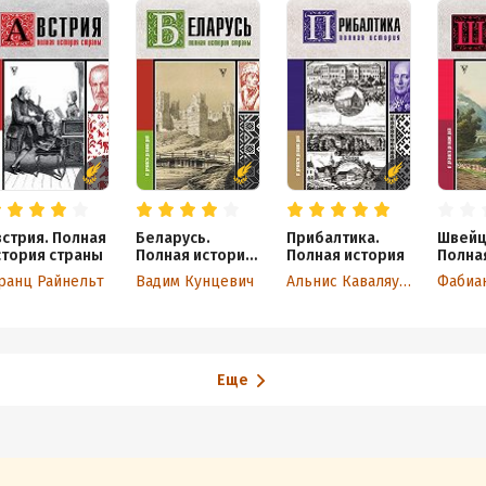
встрия. Полная
Беларусь.
Прибалтика.
Швейц
стория страны
Полная история
Полная история
Полна
страны
стран
ранц Райнельт
Вадим Кунцевич
Альнис Каваляускас
Фабиа
Еще