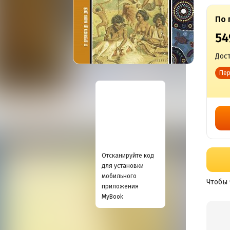
По 
54
Дост
Пер
Отсканируйте код
для установки
мобильного
Чтобы 
приложения
MyBook