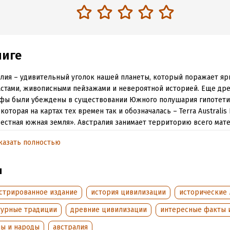
ниге
лия – удивительный уголок нашей планеты, который поражает я
стами, живописными пейзажами и невероятной историей. Еще др
афы были убеждены в существовании Южного полушария гипотети
 которая на картах тех времен так и обозначалась – Terra Australis 
естная южная земля». Австралия занимает территорию всего мате
й наполнен природными и рукотворными красотами: тропические
казать полностью
й Барьерный риф, Сиднейский мост Харбор-Бридж и Оперный те
ра страны насчитывает огромное количество знаменитых людей, 
ы
вили уже известную на весь мир южную землю: Хью Джекман и А
 Кидман и Альберт Наматжира, Кейт Бланшетт и Эдмунд Бартон.
стрированное издание
история цивилизации
исторические 
лия – это та страна, где бушмены пронесли свои традиции и культ
турные традиции
древние цивилизации
интересные факты 
лет, а потомки колонизаторов построили самый длинный в мире за
е – процветающее современное государство на континенте, боль
ны и народы
австралия