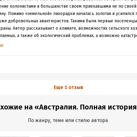
ление колонистами в большинстве своем приехавшими не по своей
ну. Помимо «земельной» лихорадки началась золотая и усилился 
уже добровольных авантюристов. Такими были первые поселенцы
раны. Автор рассказывает о климате, возможностях сельского хо
паемых, а также об экологический проблемах, а возможно катаст
мой является положение коренного населения, политические дрязг
ью
ния на пути к демократизации. Написано довольно просто, читает
ор излагает факты, практически не дополняя своим эмоциональным
Еще 1 отзыв
охожие на «Австралия. Полная истори
По жанру, теме или стилю автора