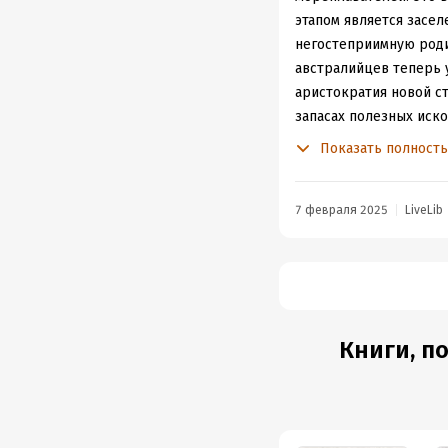
этапом является засе
негостеприимную роди
австралийцев теперь 
аристократия новой ст
запасах полезных иско
до сих пор. Важной те
Показать полност
вынужденные послабле
учебное пособие, авт
7 февраля 2025
LiveLib
Книги, п