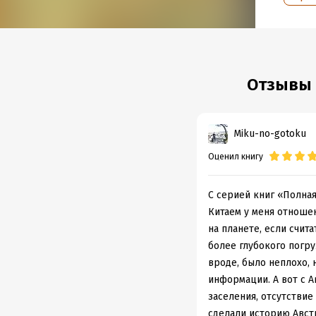
которо
В форм
Отзывы 
Подр
Дата н
Miku-no-gotoku
Объем
Оценил книгу
Год из
Дата п
С серией книг «Полна
Китаем у меня отношен
на планете, если счит
более глубокого погру
вроде, было неплохо,
информации. А вот с 
заселения, отсутстви
сделали историю Авст