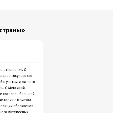
 страны»
ые отношения. С
старое государство
й с учётом и личного
сь. С Мексикой,
же хотелось большей
история с момента
позиции аборигенов
Много интересных