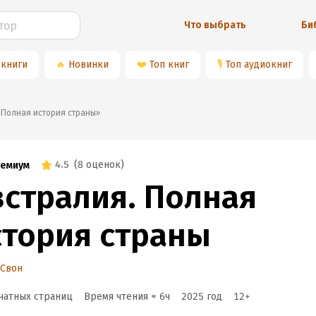
Что выбрать
Би
 книги
🔥
Новинки
❤️
Топ книг
🎙
Топ аудиокниг
я. Полная история страны»
4.5
(
8 оценок
)
емиум
встралия. Полная
стория страны
 Свон
чатных страниц
Время чтения ≈
6
ч
2025
год
12
+