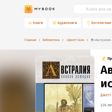
📖
Книги
🎧
Аудиокниги
👌
Бесплатные
Главная
Библиотека
⭐️Джетт Свон
📚«Австрали
Пр
А
и
Джетт
226 пе