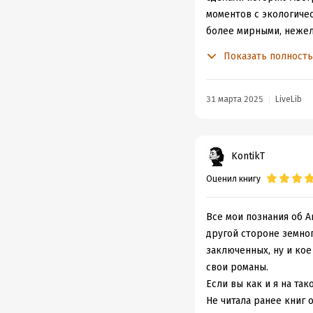
моментов с экологичес
более мирными, нежели
издержек не стала уп
Показать полност
тоже не обошлось, но
личностям. Спорные мо
Без участия в войнах 
31 марта 2025
LiveLib
мировой войне было у
основной упор был на 
кораблей уничтожено 
KontikT
японцами 5 боевых мет
Оценил книгу
лагеря австралийцы п
Рассказано об австрал
придавал значения: А
Все мои познания об А
Мэри Гилмор, абориген
другой стороне земного
Упомянута и австралий
заключенных, ну и кое
спойлер
свои романы.
свернуть
Если вы как и я на так
Увы, марка прекратила
Не читала ранее книг 