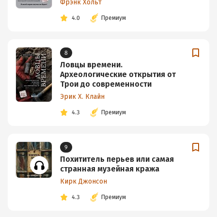
Фрэнк Хольт
4.0
Премиум
8
Ловцы времени.
Археологические открытия от
Трои до современности
Эрик Х. Клайн
4.3
Премиум
9
Похититель перьев или самая
странная музейная кража
Кирк Джонсон
4.3
Премиум