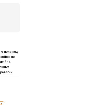
юю политику
 войны во
ле боя.
оенных
тратегии
ледовал
дства.
ра