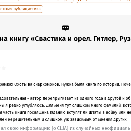
дания:
2007
Переводчик:
Е. Ламанова
бежная публицистика
Время на чтение:
7
ч.
а книгу «Свастика и орел. Гитлер, Рузв
 рамках Охоты на снаркомонов. Нужна была книга по истории. Поче
едовательная - автор перепрыгивает из одного года в другой и обр
ы я редко углубляюсь. Для меня тут слишком много фамилий, кот
 часть книги посвящена гаданию вступят ли Штаты в войну или не
влен нерешительным и слишком уж зависимым от мнения других.
рпал свою информацию [о США] из случайных неофициаль