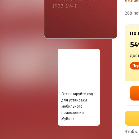
Джейм
268 пе
По 
54
Дост
Пер
Отсканируйте код
для установки
мобильного
приложения
MyBook
Чтобы 