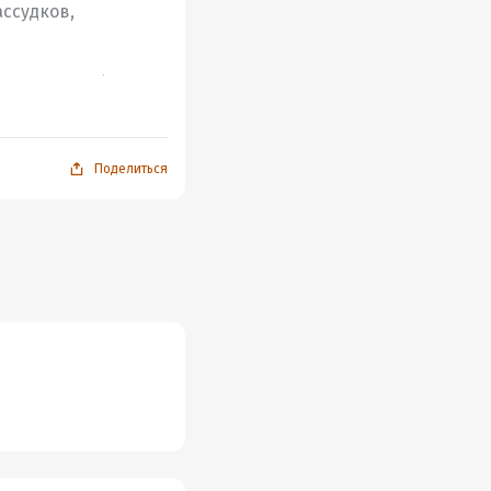
ссудков,
ьфа Гитлера» ). На
Поделиться