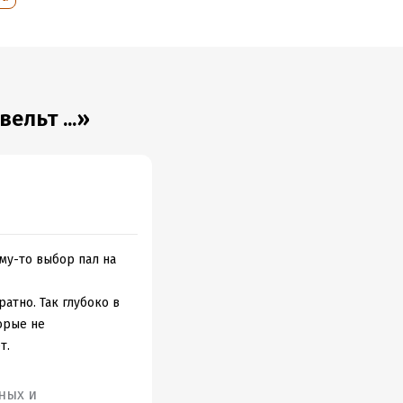
ельт ...»
му-то выбор пал на
атно. Так глубоко в
орые не
т.
ных и