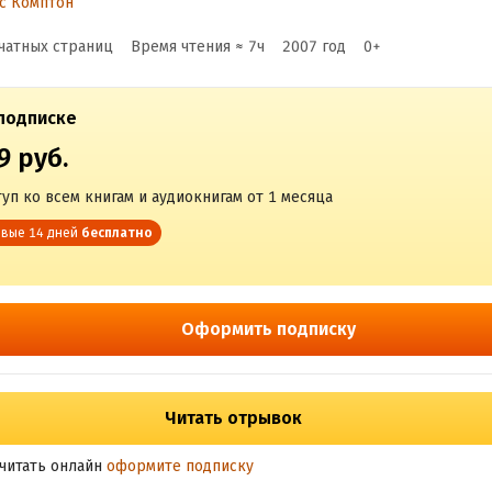
с Комптон
чатных страниц
Время чтения ≈
7
ч
2007
год
0
+
подписке
9 руб.
уп ко всем книгам и аудиокнигам от 1 месяца
вые 14 дней
бесплатно
Оформить подписку
Читать отрывок
читать онлайн
оформите подписку