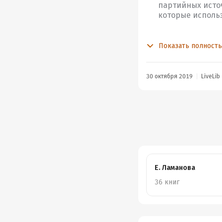
партийных источ
которые исполь
В прошлом году читала
Показать полност
мой взгляд, в ней он п
Можно было ограничить
30 октября 2019
LiveLib
Е. Ламанова
36 книг