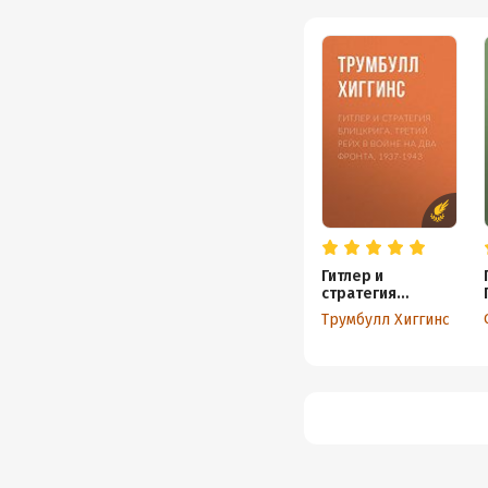
Гитлер и
стратегия
блицкрига.
Трумбулл Хиггинс
Третий рейх в
войне на два
фронта. 1937-
1943