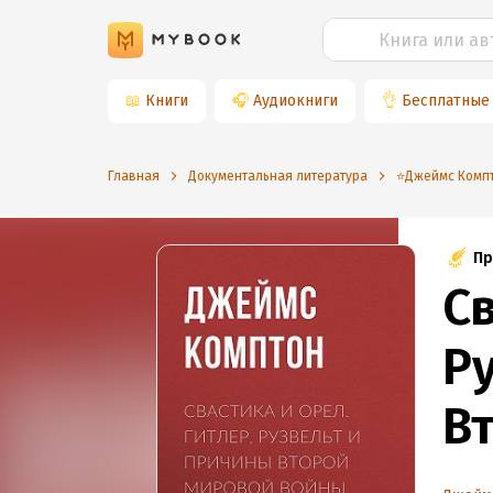
📖
Книги
🎧
Аудиокниги
👌
Бесплатные
Главная
Документальная литература
⭐️Джеймс Комп
Пр
Св
Р
В
1