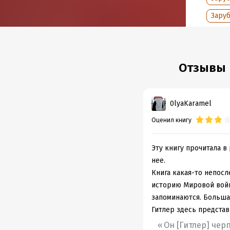
Год из
Зару
Отзывы н
0lyaKaramel
Оценил книгу
Эту книгу прочитала в
нее.
Книга какая-то непосл
историю Мировой войн
запоминаются. Большая
Гитлер здесь предста
Он [Гитлер] че