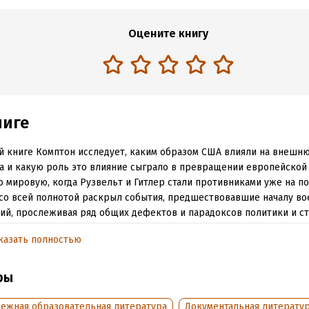
Оцените книгу
ниге
й книге Комптон исследует, каким образом США влияли на внешн
а и какую роль это влияние сыграло в превращении европейской
 мировую, когда Рузвельт и Гитлер стали противниками уже на по
со всей полнотой раскрыл события, предшествовавшие началу в
ий, прослеживая ряд общих дефектов и парадоксов политики и с
. Работая над этой темой, Комптон изучил немецкие архивы, исс
казать полностью
ы дипломатов и документы военно-морского и армейского руково
ры
обная информация
бежная образовательная литература
Документальная литерату
:
483030
ISBN (EAN):
9785952433267