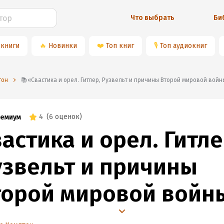
Что выбрать
Би
 книги
🔥
Новинки
❤️
Топ книг
🎙
Топ аудиокниг
тон
📚«Свастика и орел. Гитлер, Рузвельт и причины Второй мировой вой
4
(
6 оценок
)
емиум
астика и орел. Гитле
узвельт и причины
торой мировой войн
933-1941