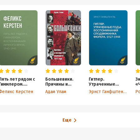
Пять лет рядом с
Большевики.
Гитлер.
З
Гиммлером.
Причины и
Утраченные
«
Воспоминания
последствия
годы.
о
Феликс Керстен
Адам Улам
Эрнст Ганфштенгль
Р
личного врача.
переворота
Воспоминания
Б
1940-1945
1917 года
сподвижника
р
фюрера. 1927-
Ги
1944
1
Еще