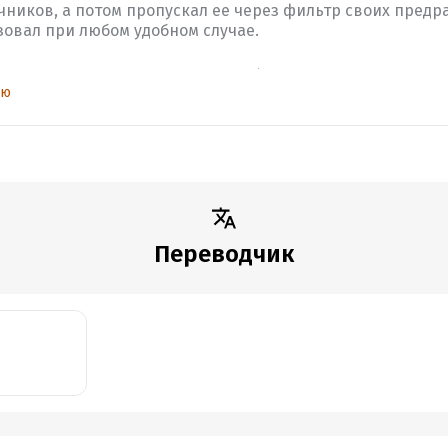
ников, а потом пропускал ее через фильтр своих предра
зовал при любом удобном случае.
 книгу о его предполагаемом бегстве ( «Серый волк. Бегство Адол
ью
редставлен в ином свете.
ся прочтением одного заключения. Все четко и ясно.
Переводчик