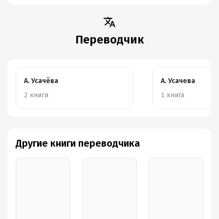
исцеление
наконец стать
по-настоящему
взрослым
Переводчик
А. Усачёва
А. Усачева
2 книги
1 книга
Другие книги переводчика