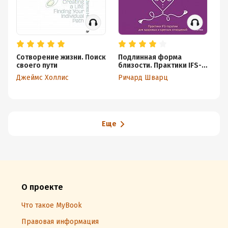
Сотворение жизни. Поиск
Подлинная форма
Вн
своего пути
близости. Практики IFS-
На
терапии для здоровых и
об
Джеймс Холлис
Ричард Шварц
Дж
крепких отношений
эп
и 
Еще
О проекте
Что такое MyBook
Правовая информация