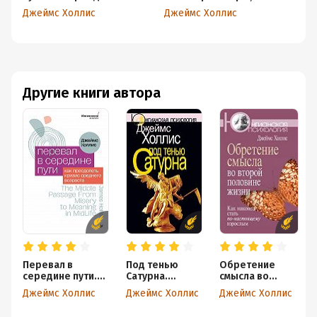
кризис среднего
обрести стойкость в
ко
Джеймс Холлис
Джеймс Холлис
Дж
возраста
эпоху неопределенности
ра
и перемен
Другие книги автора
Перевал в
Под тенью
Обретение
середине пути.
Сатурна.
смысла во
Как преодолеть
Мужские
второй
Джеймс Холлис
Джеймс Холлис
Джеймс Холлис
кризис среднего
психические
половине
возраста
травмы и их
жизни. Как