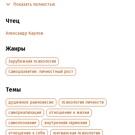
Показать полностью
предоставляет инструменты для укрепления сознания,
необходимые для преодоления этих препятствий.
Чтец
Подробная информация
Александр Карлов
Дата написания:
1 января 2022
Жанры
Год издания:
2025
Дата поступления:
2 мая 2025
Зарубежная психология
ISBN (EAN):
9785446143511
Саморазвитие, личностный рост
Переводчик:
А. Усачёва
Темы
душевное равновесие
психология личности
самореализация
отношение к жизни
самопознание
внутренняя гармония
отношение к себе
юнгианская психология