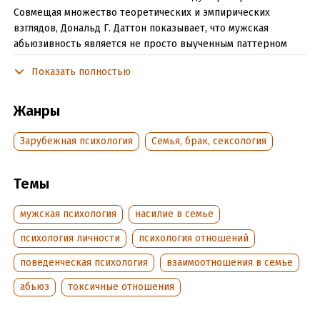
Совмещая множество теоретических и эмпирических
взглядов, Дональд Г. Даттон показывает, что мужская
абьюзивность является не просто выученным паттерном
поведения, а результатом особого устройства личности. Он
Показать полностью
освещает развитие абьюзивной личности с раннего детства
до взрослого возраста и предлагает доказательный подход
к терапии, созданный для удовлетворения особых
Жанры
потребностей этой группы населения. Во второе издание
включены две новые главы – о нейробиологических
Зарубежная психология
Семья, брак, сексология
причинах абьюзивного поведения и о развитии
абьюзивности у женщин.
Темы
Подробная информация
мужская психология
насилие в семье
Дата написания:
1 января 2007
психология личности
психология отношений
Объем:
620569
поведенческая психология
взаимоотношения в семье
Год издания:
2022
абьюз
токсичные отношения
Дата поступления:
11 октября 2022
ISBN (EAN):
9785907483897