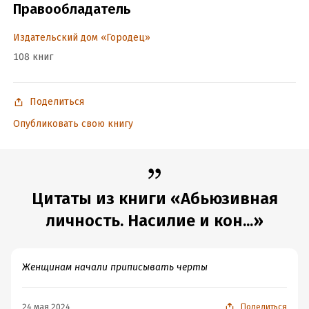
Правообладатель
Переводчик:
Наталия Пресс
Время на чтение:
9
ч.
Издательский дом «Городец»
108 книг
Поделиться
Опубликовать свою книгу
Цитаты из книги «Абьюзивная
личность. Насилие и кон...»
Женщинам начали приписывать черты
24 мая 2024
Поделиться