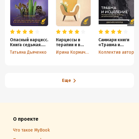
Опасный нарцисс.
Нарциссы в
Саммари книги
Книга седьмая.
терапии и в
«Травма и
Другие
жизни. Взгляд
исцеление.
Tатьяна Дьяченко
Ирина Кормачёва
Коллектив авторов
расстройства
психолога
Последствия
личности: как
насилия от
отличить их
абьюза до
от нарциссизма
политического
террора»
Еще
О проекте
Что такое MyBook