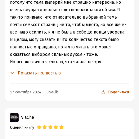
потому что тема империй мне страшно интересна, но
очень смущал довольно плотненький такой объём. Я
так-то понимаю, что относительно выбранной темы
почти семьсот страниц не то, чтобы много, но всё же их
все надо осилить, и я не была в себе до конца уверена.
В целом, могу сказать и что количество текста было
полностью оправдано, но и что читать это может
оказаться выбором сильных духом - тоже.
Но всё же лично я считаю, что читала не зря.
Это действительно один из самых полных анализов
Показать полностью
явления империи, которое мне встречалось.
Автор начинает с того, что долго и тщательно даёт
определение тому, что это вообще такое - а вопрос
17 сентября 2024
LiveLib
Поделиться
намного более сложный, чем описание из Википедии.
Он делает ёмкий обзор первых империй, которые
оставили после себя исторические памятники, потом
ViaChe
же постепенно начинает обозревать те, про которые
Оценил книгу
много чего известно. В большинстве случаев автор
прекрасно избегает каких-то высокодуховных оценок