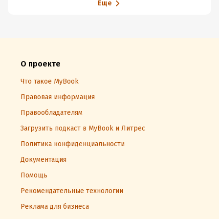
Еще
трактовка слегка так подрывает веру в остальную
авторскую объективность.
Нет, ну правда, хочешь высказаться - выскажись в
твитторе, там все так делают и что только не
рассказывают, зачем в книгу-то это всё вписывать,
О проекте
непонятно.
Что такое MyBook
Но если забыть про существование эпилога, было
прямо хорошо.
Правовая информация
Правообладателям
Загрузить подкаст в MyBook и Литрес
Политика конфиденциальности
Документация
Помощь
Рекомендательные технологии
Реклама для бизнеса