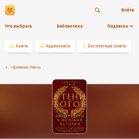
Войти
Что выбрать
Библиотека
Подписка
📖
Книги
🎧
Аудиокниги
👌
Бесплатные книги
⭐️Доминик Ливен