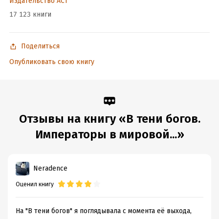
Объем:
Издательство АСТ
1225493
Год издания:
2026
17 123 книги
Дата поступления:
28 июля 2024
ISBN (EAN):
9785171536701
Поделиться
Переводчик:
Евгения Фоменко
Опубликовать свою книгу
Время на чтение:
18
ч.
Отзывы на книгу «В тени богов.
Императоры в мировой...»
Neradence
Оценил книгу
На "В тени богов" я поглядывала с момента её выхода,