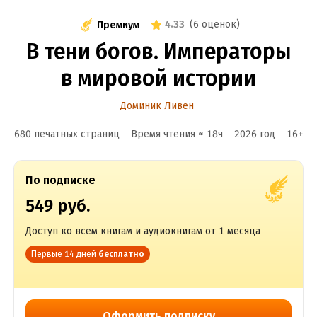
4.33
(
6 оценок
)
Премиум
В тени богов. Императоры
в мировой истории
Доминик Ливен
680 печатных страниц
Время чтения ≈
18
ч
2026
год
16
+
По подписке
549 руб.
Доступ ко всем книгам и аудиокнигам от 1 месяца
Первые 14 дней
бесплатно
Оформить подписку