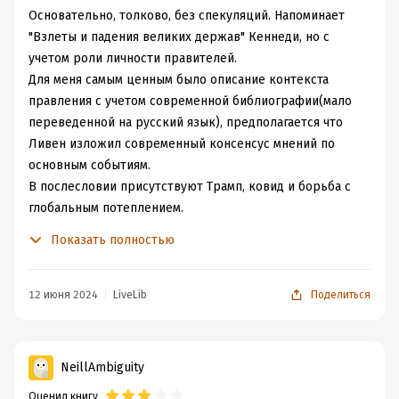
и не выставляет моральных ориентиров, более того,
Основательно, толково, без спекуляций. Напоминает
иногда даже прямо предупреждает, что смотреть на
"Взлеты и падения великих держав" Кеннеди, но с
события прошедших веков надо через мораль того же
учетом роли личности правителей.
времени, что, безусловно, довольно логично, хотя
Для меня самым ценным было описание контекста
редко встречается в современной англоязычной
правления с учетом современной библиографии(мало
литературе.
переведенной на русский язык), предполагается что
На империи Ливен смотрит с точки зрения того,
Ливен изложил современный консенсус мнений по
сколько они жили и как справлялись с кризисами, на
основным событиям.
императоров - с точки зрения эффективности их
В послесловии присутствуют Трамп, ковид и борьба с
правления. Например, когда население сокращается,
глобальным потеплением.
доходы падают, а империя скукоживается, становится
Рекомендую!
Показать полностью
ясно, император был так себе управляющим лицом.
Забавно, кстати, автор действительно несколько раз
возвращается к сравнению императора с современным
12 июня 2024
LiveLib
Поделиться
управляющим - топ-менеджментом гигантских
корпораций, особенно когда вспоминает наставления,
которые монархи оставляли своим потомкам. И
NeillAmbiguity
действительно, многие схемы управления с тех пор не
Оценил книгу
утратили актуальности. Впрочем, ведь коллектив