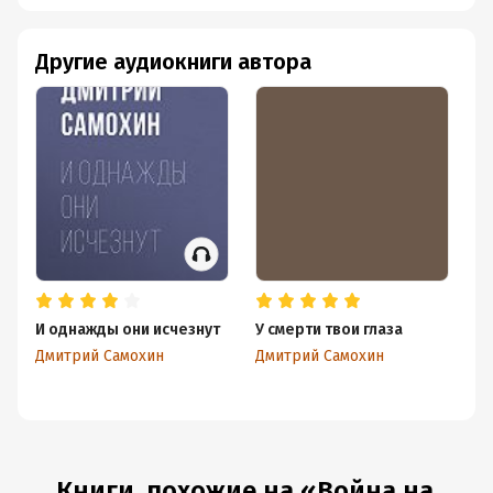
Другие аудиокниги автора
И однажды они исчезнут
У смерти твои глаза
Ак
ш
Дмитрий Самохин
Дмитрий Самохин
Дм
Книги, похожие на «Война на