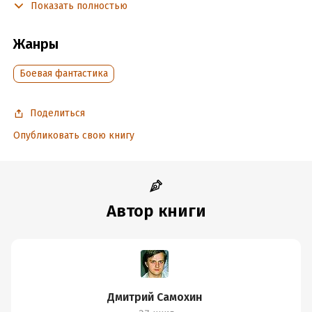
выбором: чью сторону занять в грядущей войне? Но они
Показать полностью
бессильны перед надвигающейся угрозой… И только он,
Ларс Русс, способен изменить расстановку сил и
Жанры
предотвратить войну. Его главная тайна в том, что он – не
человек. Он один из Предтеч, возглавивший сопротивление
Боевая фантастика
расе, пожелавшей вернуть утерянное в тысячелетиях
могущество.
Поделиться
Времени не осталось, ибо ВОЙНА НА ПОРОГЕ ТВОЕМ!
Опубликовать свою книгу
Подробная информация
Дата написания:
1 января 2005
Объем:
561236
Автор книги
Год издания:
2005
ISBN (EAN):
5935565072
Время на чтение:
8
ч.
Дмитрий Самохин