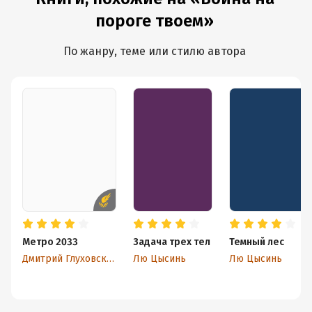
пороге твоем»
По жанру, теме или стилю автора
Метро 2033
Задача трех тел
Темный лес
Дмитрий Глуховский
Лю Цысинь
Лю Цысинь