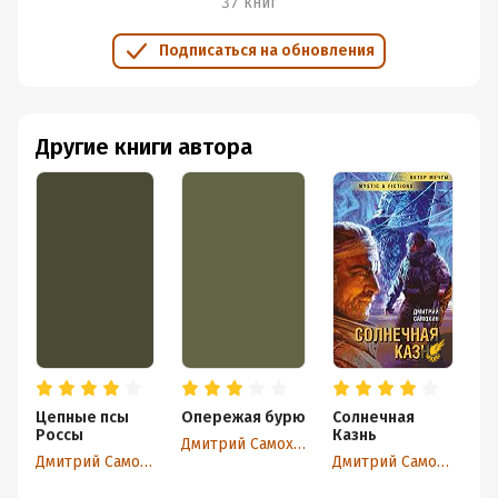
37 книг
Подписаться на обновления
Другие книги автора
Цепные псы
Опережая бурю
Солнечная
У 
Россы
Казнь
гл
Дмитрий Самохин
Дмитрий Самохин
Дмитрий Самохин
Дм