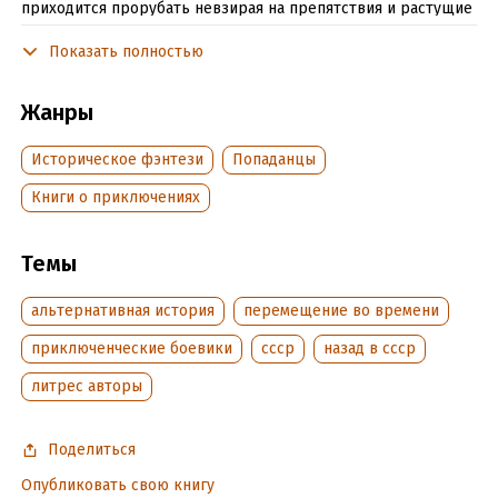
приходится прорубать невзирая на препятствия и растущие
проблемы и угрозы. Тут бы жизнь сохранить, а он больше
Показать полностью
думает о своей подпольной империи
Жанры
Подробная информация
Историческое фэнтези
Попаданцы
Дата написания:
22 мая 2024
Объем:
496204
Книги о приключениях
Год издания:
2024
Дата поступления:
30 мая 2024
Темы
Время на чтение:
7
ч.
альтернативная история
перемещение во времени
приключенческие боевики
ссср
назад в ссср
литрес авторы
Поделиться
Опубликовать свою книгу