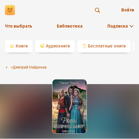
Войти
Что выбрать
Библиотека
Подписка
📖
Книги
🎧
Аудиокниги
👌
Бесплатные книги
⭐️Дмитрий Найденов