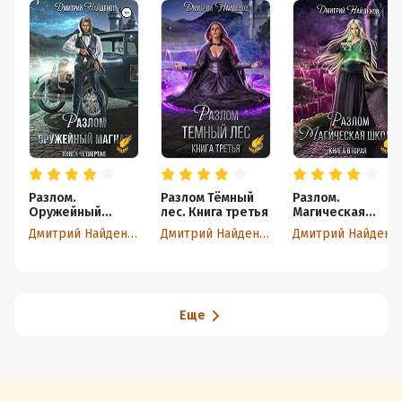
Разлом.
Разлом Тёмный
Разлом.
Оружейный
лес. Книга третья
Магическая
магнат. Книга
школа. Книга
Дмитрий Найденов
Дмитрий Найденов
Дмитрий Найденов
четвёртая
вторая
Еще