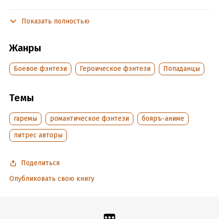
Показать полностью
Подробная информация
Дата написания:
18 ноября 2022
Жанры
Объем:
403523
Год издания:
2023
Боевое фэнтези
Героическое фэнтези
Попаданцы
Дата поступления:
14 декабря 2022
Время на чтение:
6
ч.
Темы
гаремы
романтическое фэнтези
бояръ-аниме
литрес авторы
Поделиться
Опубликовать свою книгу