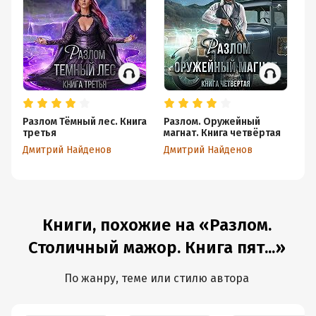
Разлом Тёмный лес. Книга
Разлом. Оружейный
Ни
третья
магнат. Книга четвёртая
ми
Кн
Дмитрий Найденов
Дмитрий Найденов
Дм
Книги, похожие на «Разлом.
Столичный мажор. Книга пят...»
По жанру, теме или стилю автора