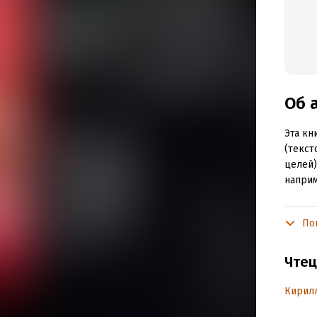
Об 
Эта кн
(текст
целей)
наприм
Читате
или се
По
опыте 
формул
Чтец
реклам
Кирил
Подр