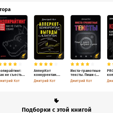
втора
опирайтинг:
АпперКот
Инста-грамотные
PR
ак не съесть
конкурентам.
тексты. Пиши с
коп
обаку. Создаем
Выгоды –
душой –
про
митрий Кот
Дмитрий Кот
Дмитрий Кот
Дми
ексты, которые
клиентам
продавай с умом
продают
Подборки с этой книгой