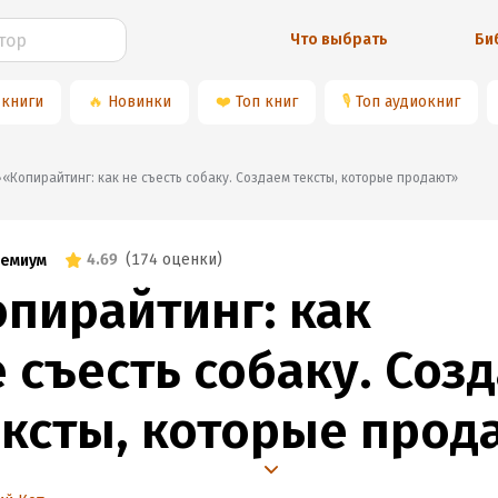
Что выбрать
Би
 книги
🔥
Новинки
❤️
Топ книг
🎙
Топ аудиокниг
📚«Копирайтинг: как не съесть собаку. Создаем тексты, которые продают»
4.69
(
174 оценки
)
емиум
опирайтинг: как
 съесть собаку. Соз
ексты, которые прод