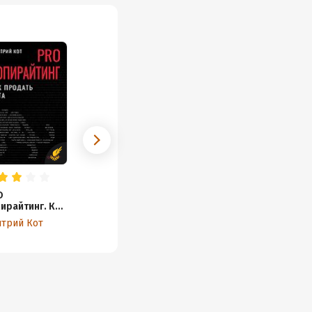
O
ирайтинг. Как
дать кота
трий Кот