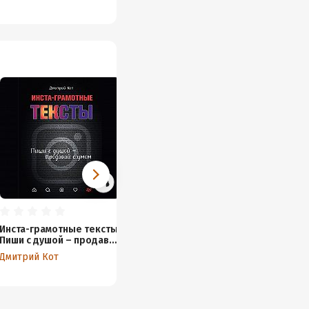
Инста-грамотные тексты.
Пиши с душой – продавай
с умом
Дмитрий Кот