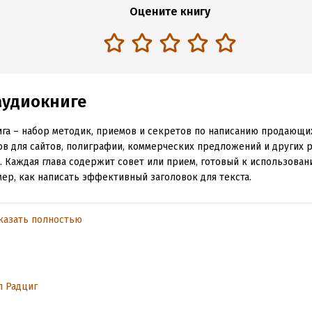
Оцените книгу
аудиокниге
ига – набор методик, приемов и секретов по написанию продающи
ов для сайтов, полиграфии, коммерческих предложений и других 
. Каждая глава содержит совет или прием, готовый к использован
ер, как написать эффективный заголовок для текста.
ль открывает книгу на нужной странице, выбирает необходимый 
крет и внедряет его. Весь материал издания построен на успешно
казать полностью
автора и его клиентов. Здесь нет теории, нет сложных систем и з
 – только практика, состоящая из отборных приемов по написан
ных текстов.
л Радциг
обная информация