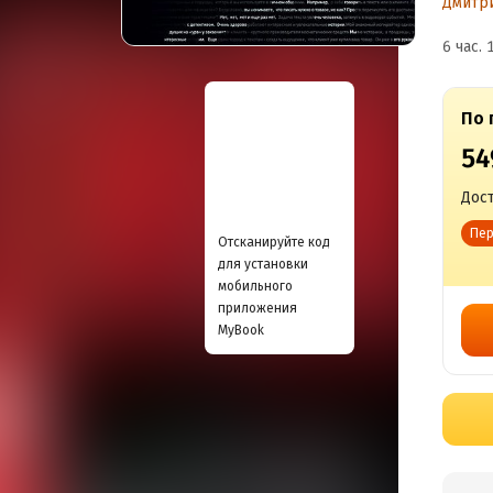
Дмитр
6 час. 
По 
54
Дост
Пер
Отсканируйте код
для установки
мобильного
приложения
MyBook