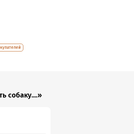
купателей
 собаку....»