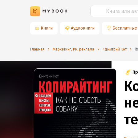
📖
Книги
🎧
Аудиокниги
👌
Бесплатные
Главная
Маркетинг, PR, реклама
⭐️Дмитрий Кот
Пр
К
не
т