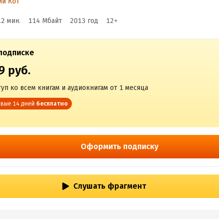
ий Кот
12 мин.
114 Мбайт
2013
год
12
+
подписке
9 руб.
уп ко всем книгам и аудиокнигам от 1 месяца
вые 14 дней
бесплатно
Оформить подписку
Слушать фрагмент