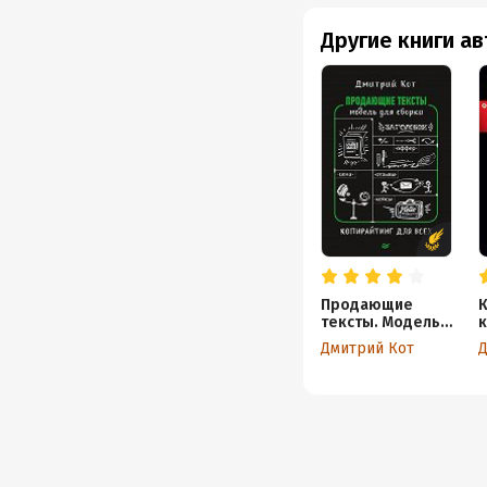
Другие книги а
Продающие
К
тексты. Модель
к
для сборки.
с
Дмитрий Кот
Д
Копирайтинг для
т
всех