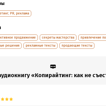
ры
аписания:
1 января 2012
дания:
2013
тинг, PR, реклама
ы
ктивное продвижение
секреты мастерства
привлечение по
вые решения
рекламные тексты
продающие тексты
удиокнигу «Копирайтинг: как не съесть