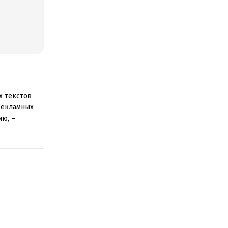
х текстов
рекламных
ию, –
ему совет
м личном
аумных
ию