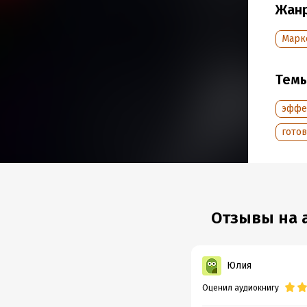
Жан
Дата н
Год из
Марке
Тем
эффе
гото
Отзывы на а
Юлия
Оценил аудиокнигу