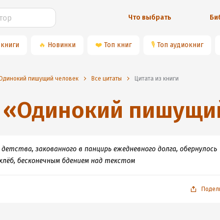
Что выбрать
Би
 книги
🔥
Новинки
❤️
Топ книг
🎙
Топ аудиокниг
Одинокий пишущий человек
Все цитаты
Цитата из книги
«
Одинокий пишущи
 детства, закованного в панцирь ежедневного долга, обернулось
хлёб, бесконечным бдением над текстом
Подел