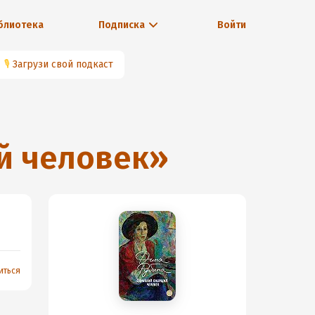
блиотека
Подписка
Войти
🎙
Загрузи свой подкаст
й человек
»
иться