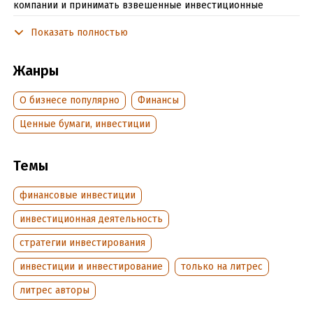
компании и принимать взвешенные инвестиционные
решения. Надеюсь эта книга обязательно станет Вашей
Показать полностью
настольной, а знания данные в ней принесут Вам пользу и
успех в инвестировании!
Жанры
Подробная информация
О бизнесе популярно
Финансы
Дата написания:
25 октября 2020
Ценные бумаги, инвестиции
Объем:
30327
Год издания:
2020
Темы
Дата поступления:
26 октября 2020
ISBN (EAN):
9785532034266
финансовые инвестиции
Время на чтение:
1
ч.
инвестиционная деятельность
стратегии инвестирования
инвестиции и инвестирование
только на литрес
литрес авторы