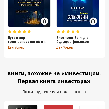
Путь в мир
Блокчеин. Взгляд в
Кр
криптоинвестиций: от
будущее финансов
пр
начинающего трейдера
Дэн Уокер
Дэн Уокер
Дэ
к опытному инвестору
Книги, похожие на «Инвестиции.
Первая книга инвестора»
По жанру, теме или стилю автора