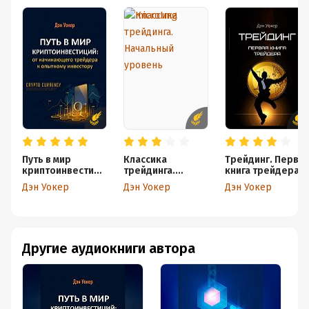
Путь в мир
Классика
Трейдинг. Перва
криптоинвестици
трейдинга.
книга трейдера
й: от
Начальный
Дэн Уокер
Дэн Уокер
Дэн Уокер
начинающего
уровень
трейдера к
опытному
инвестору
Другие аудиокниги автора