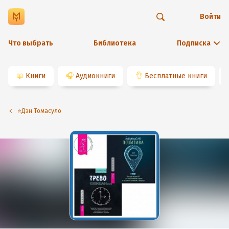
Войти
Что выбрать
Библиотека
Подписка
📖
Книги
🎧
Аудиокниги
👌
Бесплатные книги
⭐️Дэн Томасуло