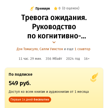
0
(
0 оценок
)
Премиум
Тревога ожидания.
Руководство
по когнитивно-
поведенческой терапии для
Дэн Томасуло
,
Салли Уинстон
и еще
1 соавтор
преодоления хронической
11 час. 29 мин.
356 Мбайт
2024
год
16
+
нерешительности,
избегания
По подписке
и катастрофического
549 руб.
мышления + Эффект
Доступ ко всем книгам и аудиокнигам от 1 месяца
позитива: простые навыки
Первые 14 дней
бесплатно