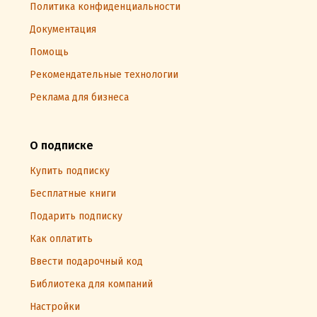
должен знать наверняка».
Политика конфиденциальности
Документация
Ключевые понятия
Помощь
психология, тревога, тревожность, тревожное
расстройство, стресс, терапия, самопомощь, тревога
Рекомендательные технологии
ожидания, упреждающая тревога, предвосхищающая
Реклама для бизнеса
тревога
О подписке
Подробная информация
Дата написания:
Купить подписку
1 января 2024
Год издания:
2024
Бесплатные книги
Дата поступления:
7 августа 2024
Подарить подписку
ISBN (EAN):
9795944538184
Как оплатить
Переводчик:
Евгения Жаркова
Ввести подарочный код
Библиотека для компаний
Настройки