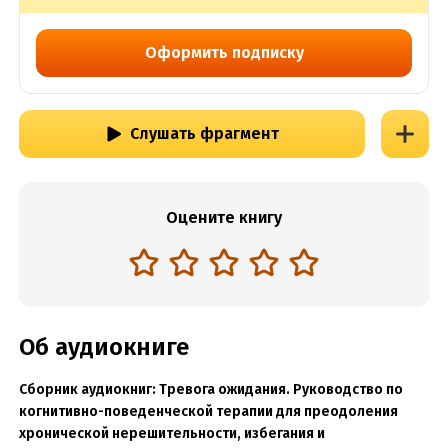
КПТ для преобразования
тревоги и негатива
Оформить подписку
в оптимизм и надежду
Слушать фрагмент
Оцените книгу
Об аудиокниге
Сборник аудиокниг: Тревога ожидания. Руководство по
когнитивно-поведенческой терапии для преодоления
хронической нерешительности, избегания и