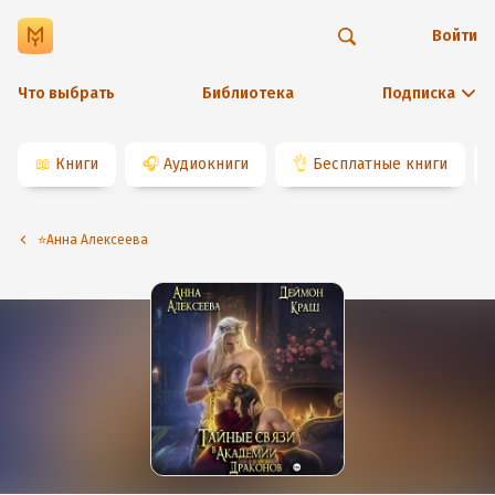
Войти
Что выбрать
Библиотека
Подписка
📖
Книги
🎧
Аудиокниги
👌
Бесплатные книги
⭐️Анна Алексеева