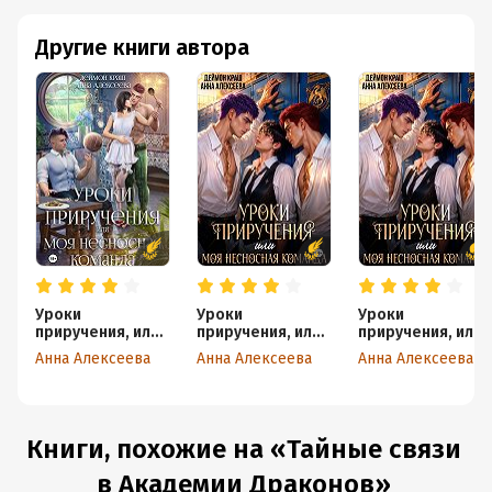
Другие книги автора
Уроки
Уроки
Уроки
приручения, или
приручения, или
приручения, или
Моя несносная
Моя несносная
Моя несносная
Анна Алексеева
Анна Алексеева
Анна Алексеева
команда. Часть 1
команда. Часть 3
команда. Часть 2
Книги, похожие на «Тайные связи
в Академии Драконов»