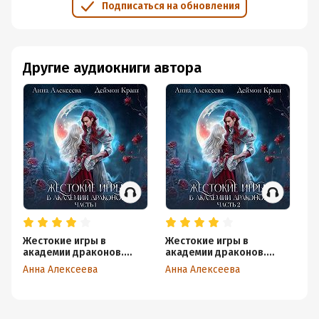
Подписаться на обновления
Другие аудиокниги автора
Жестокие игры в
Жестокие игры в
Же
академии драконов.
академии драконов.
ак
Часть 1
Часть 2
Ча
Анна Алексеева
Анна Алексеева
Ан