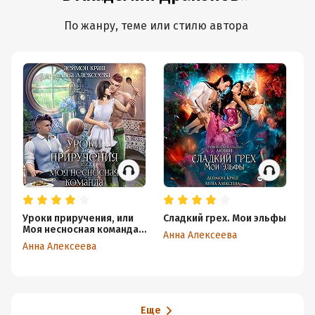
По жанру, теме или стилю автора
Уроки приручения, или
Сладкий грех. Мои эльфы
Бр
Моя несносная команда.
Ча
Анна Алексеева
Часть 5
Анна Алексеева
Ан
Еще