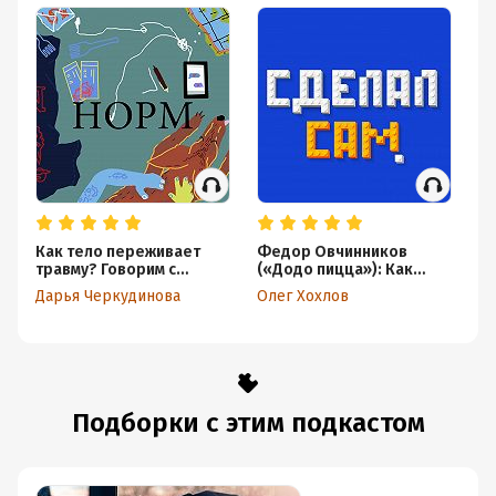
Настя в Фейсбуке facebook.com/nastya.kurganskaya.7
Даша в Фейсбуке facebook.com/daria.cherkudinova
Подробная информация
Дата написания:
26 ноября 2017
Год издания:
2021
Как тело переживает
Федор Овчинников
Ва
Дата поступления:
11 августа 2021
травму? Говорим с
(«Додо пицца»): Как
От
Александрой
масштабировать успех?
Ша
Дарья Черкудинова
Олег Хохлов
Ол
Вильвовской
Живая запись
Подборки с этим подкастом