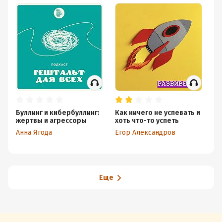
Буллинг и кибербуллинг:
Как ничего не успевать и
Б
жертвы и агрессоры
хоть что-то успеть
до
об
Анна Ягода
Егор Александров
Ми
Еще