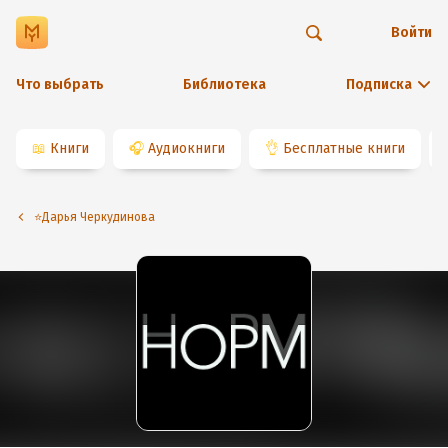
Войти
Что выбрать
Библиотека
Подписка
📖
Книги
🎧
Аудиокниги
👌
Бесплатные книги
⭐️Дарья Черкудинова