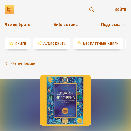
Войти
Что выбрать
Библиотека
Подписка
📖
Книги
🎧
Аудиокниги
👌
Бесплатные книги
⭐️Четан Паркин