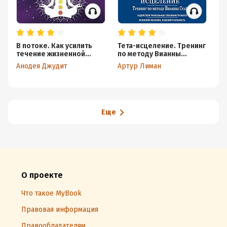
В потоке. Как усилить
Тета-исцеление. Тренинг
Пр
течение жизненной
по методу Вианны
н
силы: авторский метод
Стайбл. Задействуй
ме
Анодея Джудит
Артур Лиман
Эк
работы с чакрами
уникальные способности
у
мозга. Исполняй желания,
изменяй реальность
Еще
О проекте
Что такое MyBook
Правовая информация
Правообладателям