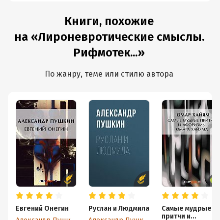
Книги, похожие
на «Лироневротические смыслы.
Рифмотек...»
По жанру, теме или стилю автора
Евгений Онегин
Руслан и Людмила
Самые мудрые
притчи и