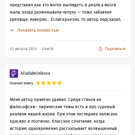
представил как это могло выглядеть в реале,а мозги
ныли, когда разжевывали чепуху — тоже забавное
зрелище, наверно... Еслисерьезно, то автор подсказал,
наверно сам того не подозревая, великолепныйрецепт,
Показать полностью
когда накрывает депрессуха. Не клиническая, когда без
психиатра илекарств не обойтись, а бытовая. Когда
просто устал от решения текущих проблеми требуется
15 августа 2023
LiveLib
Поделиться
отдых. Хотя бы пару дней. Обычно помогает. Ну или
выгорание на работе.Когда все достали. Просто
мысленно визуализируешь происходящие в
AllaSidelnikova
собственнойголове и в теле процессы, следую
Оценил книгу
предложенным автором образам. Главное что
бывоображение было прокачено на высоком уровне. И
помогает. По крайне мере у меняэто сработало. Главное
Меня автор приятно удивил. Среди стихов на
это делать не на глазах у коллег или в людном
философски– лирические темы есть и про суровый
месте.Окружающие могут не понять. А как еще
реализм нашей жизни. При этом последнее написано
реагировать на человека, которыйполминуты назад
красиво и поэтично. Классное сочетание, когда
был в состоянии «вселенской скорби» —
историю одновременно рассказывает возвышенный