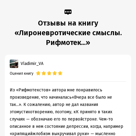
пессимистичны, натуралистичны, фривольны, обжигают
своим похотливым развратным эротизмом. Сергей Яхновец
не боится осуждения коллег и читателей, поэтому порой
Отзывы на книгу
пересекает «красные линии» принятые в литературной
среде. Он так чувствует, живёт и пишет.
«Лироневротические смыслы.
Рифмотек...»
Подробная информация
Объем:
113511
Vladimir_VA
Год издания:
2023
Оценил книгу
Дата поступления:
16 августа 2023
ISBN (EAN):
9798223624684
Из «Рифмотекстов» автора мне понравилось
Время на чтение:
2
ч.
произведение, что начиналась«Вчера все было не
так...». К сожалению, автор не дал названия
этомустихотворению, поэтому, кК принято в таких
случаях — обозначаю его по первойстроке. Чем-то
описанное в нем состояние депрессии, когда, например
«хрипящийжлобизм выкручивал руки» — мысленно