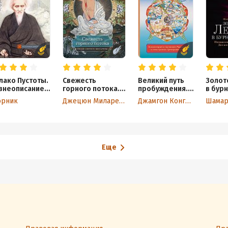
лако Пустоты.
Свежесть
Великий путь
Золот
знеописание
горного потока.
пробуждения.
в бурн
наставления
Песни святого
Комментарий к
Необы
орник
Джецюн Миларепа
Джамгон Конгтрул
Шамар
ликого
Миларепы
поучениям
я жиз
ньского
Махаяны о семи
Десят
ителя Сюй-юня
пунктах
Карма
тренировки
ума
Еще