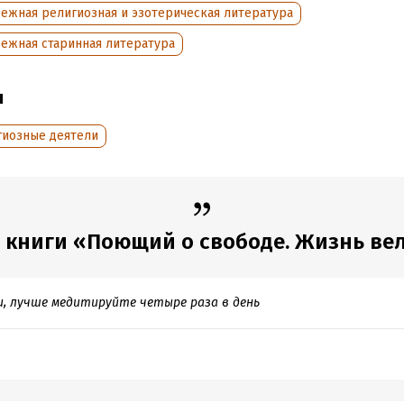
:
417977
Переводчик:
Елена Леонтьев
ежная религиозная и эзотерическая литература
дания:
2012
Время на чтение:
6
ч.
бежная старинная литература
ы
гиозные деятели
 книги «Поющий о свободе. Жизнь вели
, лучше медитируйте четыре раза в день