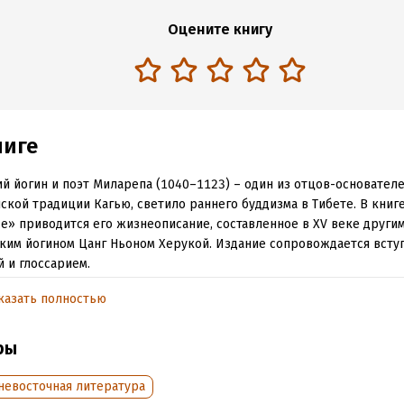
Оцените книгу
ниге
й йогин и поэт Миларепа (1040–1123) – один из отцов-основател
ской традиции Кагью, светило раннего буддизма в Тибете. В кни
е» приводится его жизнеописание, составленное в XV веке други
ким йогином Цанг Ньоном Херукой. Издание сопровождается всту
й и глоссарием.
рокого круга читателей.
казать полностью
ры
обная информация
аписания:
1 января 1500
ISBN (EAN):
9785919940227
невосточная литература