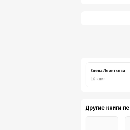
Елена Леонтьева
16 книг
Другие книги п