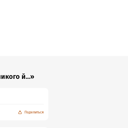
а
кого й...»
Поделиться