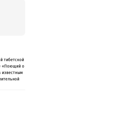
ей тибетской
ге «Поющий о
м известным
пительной