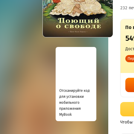
232 пе
По 
54
Дост
Пер
Отсканируйте код
для установки
мобильного
приложения
MyBook
Чтобы 