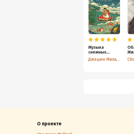
Музыка
Об
снежных
Жи
вершин.
и 
Джецюн Миларепа
Сб
Истории и
ве
песни
ча
тибетского
уч
йогина
Миларепы
О проекте