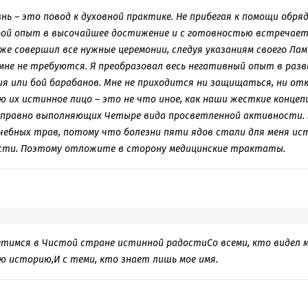
ь – это повод к духовной практике. Не прибегая к помощи обряд
ой опыт в высочайшее достижение и с готовностью встречает 
уже совершил все нужные церемонии, следуя указаниям своего Лам
не не требуются. Я преобразовал весь негативный опыт в разви
 или бой барабанов. Мне не приходится ни защищаться, ни от
аю их истинное лицо – это не что иное, как наши жесткие концеп
исправно выполняющих Четыре вида просветленной активности. 
чебных трав, потому что болезни пяти ядов стали для меня и
сти. Поэтому отложите в сторону медицинские трактаты.
тимся в Чистой стране истинной радостиСо всеми, кто видел м
ю историю,И с теми, кто знает лишь мое имя.