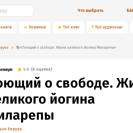
Что выбрать
Би
 книги
🔥
Новинки
❤️
Топ книг
🎙
Топ аудиокниг
ерука
📚«Поющий о свободе. Жизнь великого йогина Миларепы»
4.5
(
6 оценок
)
емиум
оющий о свободе. Ж
еликого йогина
иларепы
ьон Херука