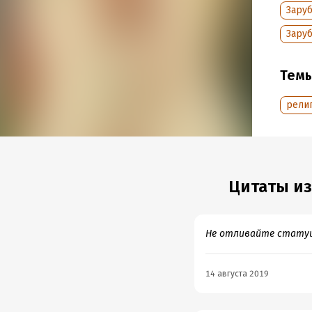
Объем
Заруб
Год из
Зару
Тем
рели
Цитаты из
Не отливайте статуи
14 августа 2019