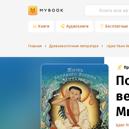
📖
Книги
🎧
Аудиокниги
👌
Бесплатные
Главная
Древневосточная литература
⭐️Цанг Ньон Х
Пр
П
в
М
Цанг Н