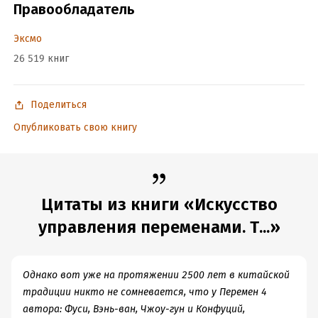
Подробная информация
Правообладатель
Дата написания:
1 января 2017
Эксмо
Объем:
1886735
26 519 книг
Год издания:
2025
Дата поступления:
20 мая 2025
ISBN (EAN):
9785699964116
Поделиться
Время на чтение:
27
ч.
Опубликовать свою книгу
Цитаты из книги «Искусство
управления переменами. Т...»
Однако вот уже на протяжении 2500 лет в китайской
традиции никто не сомневается, что у Перемен 4
автора: Фуси, Вэнь-ван, Чжоу-гун и Конфуций,