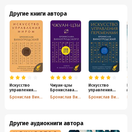
Другие книги автора
Искусство
Чжуан-цзы
Искусство
Ис
управления
Бронислава
управления
ми
миром
Виногродского
переменами.
ки
Бронислав Виногродский
Бронислав Виногродский
Бронислав Виногродский
. Книга о
Том 1. Знаки
му
знании и
Книги Перемен
власти
1–30
Другие аудиокниги автора