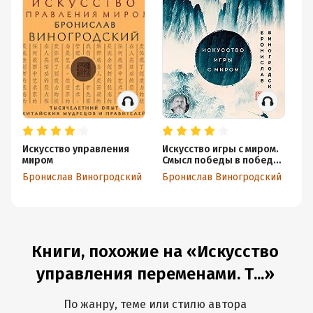
Искусство управления
Искусство игры с миром.
Ки
миром
Смысл победы в победе
Ча
над смыслами
Бронислав Виногродский
Бронислав Виногродский
Бр
Книги, похожие на «Искусство
управления переменами. Т...»
По жанру, теме или стилю автора