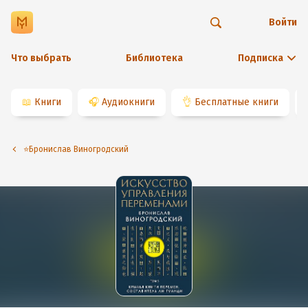
Войти
Что выбрать
Библиотека
Подписка
📖
Книги
🎧
Аудиокниги
👌
Бесплатные книги
⭐️Бронислав Виногродский