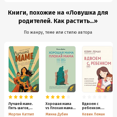
Книги, похожие на «Ловушка для
родителей. Как растить...»
По жанру, теме или стилю автора
Лучшей маме.
Хорошая мама
Вдвоем с
Пять шагов,
vs Плохая мама.
ребенком.
чтобы
Я не злюсь
Шесть ключей к
Морган Катлип
Минна Дубин
Кевин Леман
избавиться от
воспитанию