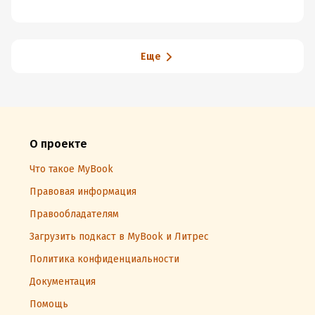
чувства вины и
счастливых
преодолеть
детей в
эмоциональное
неполной семье
выгорание
Еще
О проекте
Что такое MyBook
Правовая информация
Правообладателям
Загрузить подкаст в MyBook и Литрес
Политика конфиденциальности
Документация
Помощь