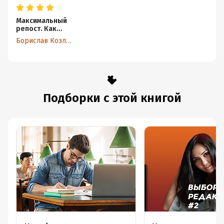
Максимальный
репост. Как
соцсети
Борислав Козловский
заставляют нас
верить
фейковым
новостям
Подборки с этой книгой