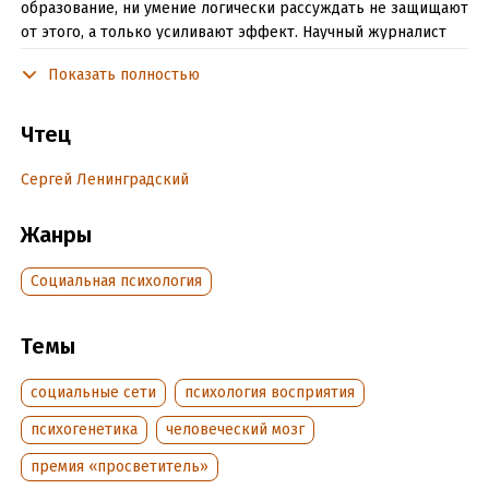
образование, ни умение логически рассуждать не защищают
от этого, а только усиливают эффект. Научный журналист
Борислав Козловский попытался разобраться, что могут
Показать полностью
сказать обо всем этом гены, мозг и большие данные. Где в
нашей ДНК зашита восприимчивость к политической
пропаганде? Как на нас влияют «алгоритмы фейсбука» и
Чтец
эксперименты сайтов знакомств над своими
пользователями? И почему рациональные аргументы ничего
Сергей Ленинградский
не могут поделать с заблуждениями, в которые мы однажды
поверили всем сердцем?
Жанры
Социальная психология
Подробная информация
Год издания:
2018
Темы
ISBN (EAN):
9785961415261
социальные сети
психология восприятия
психогенетика
человеческий мозг
премия «просветитель»