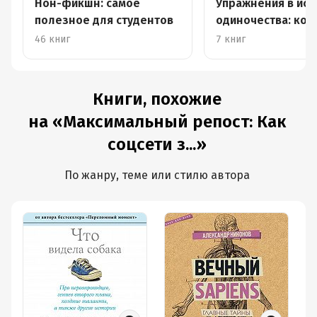
Нон-фикшн: самое
Упражнения в иск
полезное для студентов
одиночества: кол
главного редакто
46 книг
7 книг
Книги, похожие
на «Максимальный репост: Как
соцсети з...»
По жанру, теме или стилю автора