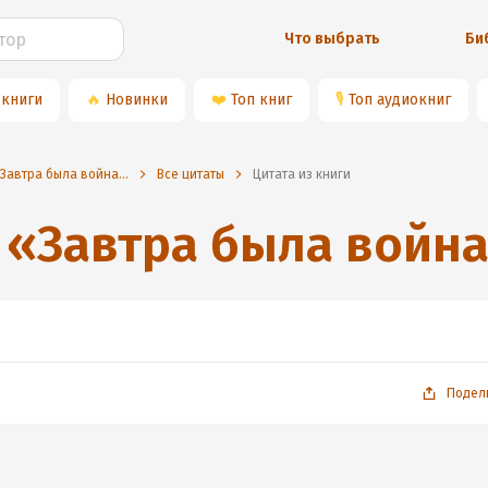
Что выбрать
Би
 книги
🔥
Новинки
❤️
Топ книг
🎙
Топ аудиокниг
Завтра была война…
Все цитаты
Цитата из книги
«
Завтра была войн
Подел