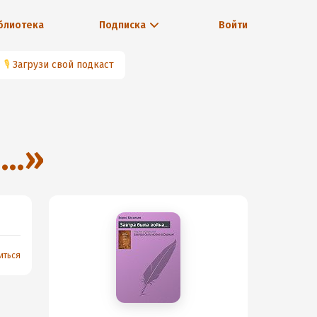
блиотека
Подписка
Войти
🎙
Загрузи свой подкаст
а…
»
иться