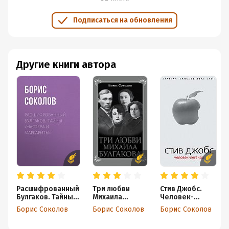
Подписаться на обновления
Другие книги автора
Расшифрованный
Три любви
Стив Джобс.
Булгаков. Тайны
Михаила
Человек-
«Мастера и
Булгакова
легенда
Борис Соколов
Борис Соколов
Борис Соколов
Маргариты»