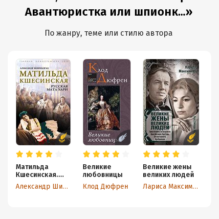
Авантюристка или шпионк...»
По жанру, теме или стилю автора
Матильда
Великие
Великие жены
Ис
Кшесинская.
любовницы
великих людей
г
Русская Мата
Л
Александр Широкорад
Клод Дюфрен
Лариса Максимова
Л
Хари
э