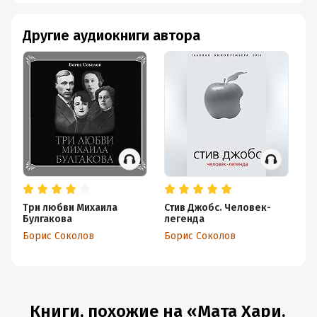
Другие аудиокниги автора
Три любви Михаила
Стив Джобс. Человек-
Та
Булгакова
легенда
Р
гв
Борис Соколов
Борис Соколов
Бо
Книги, похожие на «Мата Хари.