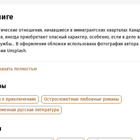
ниге
ические отношения, начавшиеся в иммигрантских кварталах Кана
в, иногда приобретают опасный характер, особенно, если в дело
ужбы... В оформлении обложки использована фотография автора F
ии Unsplash.
казать полностью
обная информация
аписания:
1 января 2018
Время на чтение:
1
ч.
ры
:
24251
дания:
2024
и о приключениях
Остросюжетные любовные романы
оступления:
12 октября 2018
еменная русская литература
ы