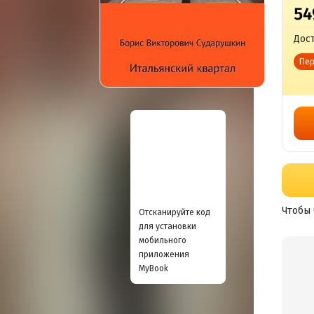
54
Дост
Пер
Чтобы 
Отсканируйте код
для установки
мобильного
приложения
MyBook