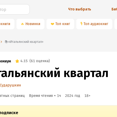
Что выбрать
Би
 книги
🔥
Новинки
❤️
Топ книг
🎙
Топ аудиокниг
📚«Итальянский квартал»
4.15
(
61 оценка
)
емиум
тальянский квартал
 Сударушкин
атных страниц
Время чтения ≈
1
ч
2024
год
18
+
подписке