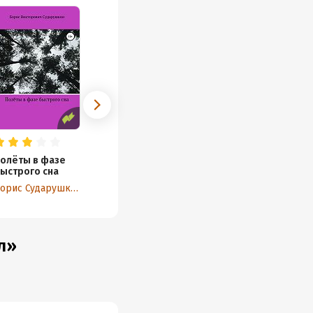
олёты в фазе
ыстрого сна
Борис Сударушкин
л»