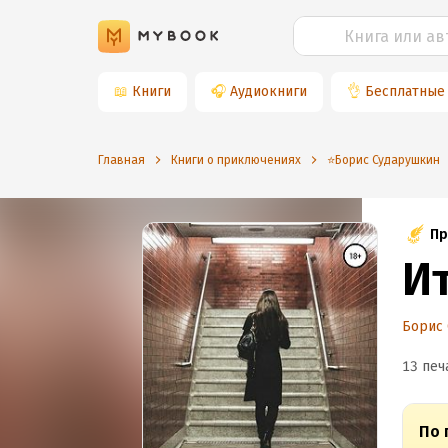
📖
Книги
🎧
Аудиокниги
👌
Бесплатные
Главная
Книги о приключениях
⭐️Борис Сударушкин
Пр
И
Борис
13 печ
По 