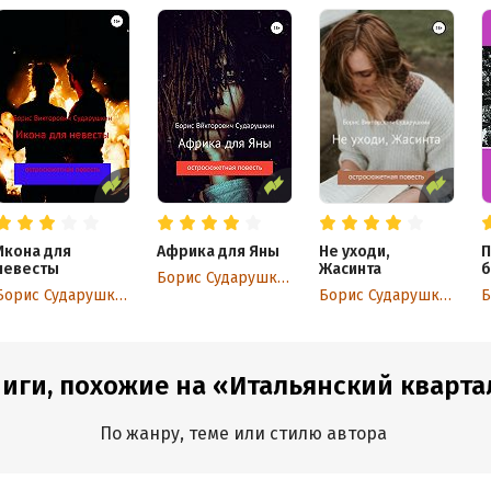
Икона для
Африка для Яны
Не уходи,
П
невесты
Жасинта
б
Борис Сударушкин
Борис Сударушкин
Борис Сударушкин
иги, похожие на «Итальянский кварта
По жанру, теме или стилю автора