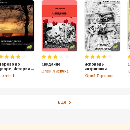
Дерево во
Свидание
Исповедь
С
дворе. История о
интриганки
Олен Лисичка
Ю
безусловной
Larrein L
Юрий Горюнов
любви к женщине
Еще