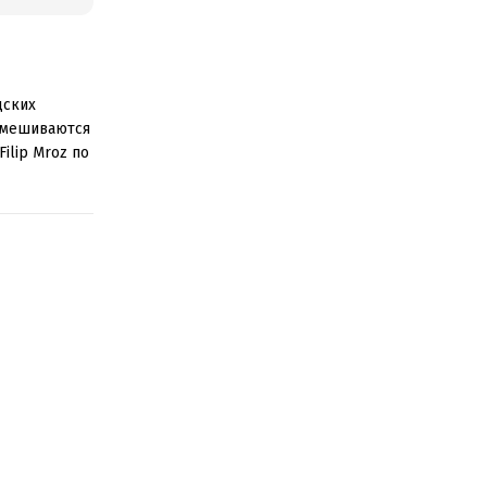
дских
 вмешиваются
ilip Mroz по