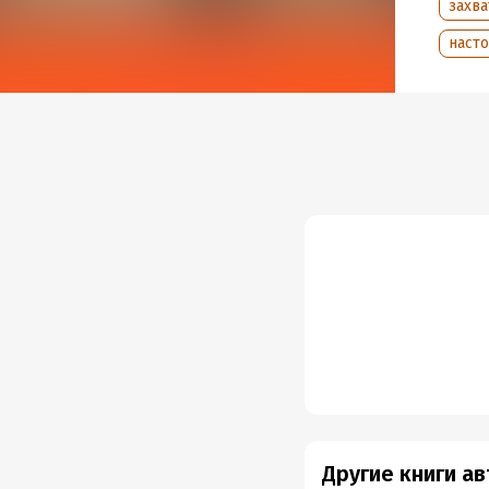
захв
наст
Другие книги а