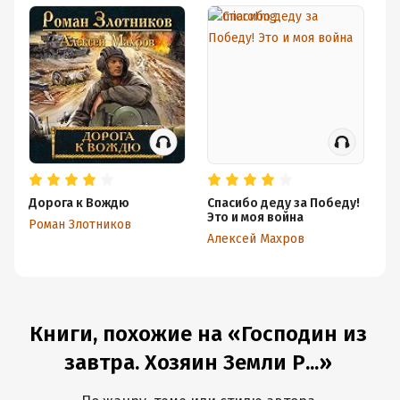
Дорога к Вождю
Спасибо деду за Победу!
Вс
Это и моя война
Роман Злотников
Ро
Алексей Махров
Книги, похожие на «Господин из
завтра. Хозяин Земли Р...»