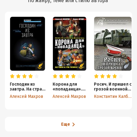
По жанру, теме или стилю автора
Господин из
Корона для
Росич. И пришел с
завтра. На страх
«попаданца».
грозой военной…
врагам!
Наш человек на
Алексей Махров
Алексей Махров
Константин Калбазов
троне
Российской
Империи
Еще