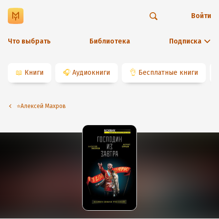
Войти
Что выбрать
Библиотека
Подписка
📖
Книги
🎧
Аудиокниги
👌
Бесплатные книги
⭐️Алексей Махров