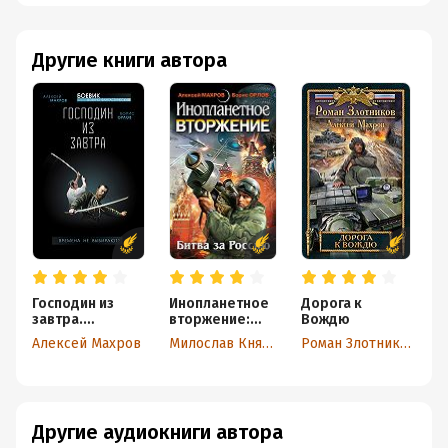
Другие книги автора
Господин из
Инопланетное
Дорога к
В
завтра.
вторжение:
Вождю
В
Времена не
Битва за
Алексей Махров
Милослав Князев
Роман Злотников
выбирают?
Россию
(сборник)
Другие аудиокниги автора