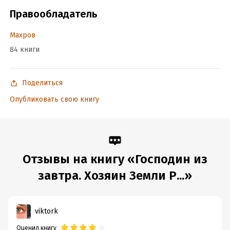
Год издания:
2019
Правообладатель
ISBN (EAN):
9785001550686
Время на чтение:
7
ч.
Махров
84 книги
Поделиться
Опубликовать свою книгу
Отзывы на книгу «Господин из
завтра. Хозяин Земли Р...»
viktork
Оценил книгу