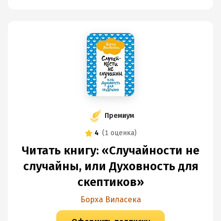
это нормально. Но святоша внутри меня мечтает жить в
мире, где всему своё место, а в духовной литературе
нет рекламы, даже духовной.
Книга понравилась. Советую. 4 из 5.
Премиум
4
(
1 оценка
)
Читать книгу: «Случайности не
случайны, или Духовность для
скептиков»
Борха Виласека