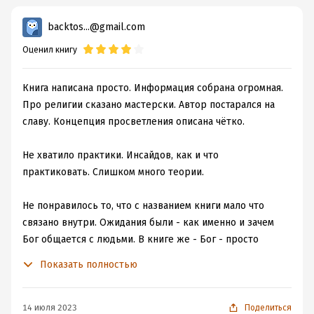
backtos...@gmail.com
Оценил книгу
Книга написана просто. Информация собрана огромная.
Про религии сказано мастерски. Автор постарался на
славу. Концепция просветления описана чётко.
Не хватило практики. Инсайдов, как и что
практиковать. Слишком много теории.
Не понравилось то, что с названием книги мало что
связано внутри. Ожидания были - как именно и зачем
Бог общается с людьми. В книге же - Бог - просто
концепция, сама Вселенная. Будто бы не принимающая
Показать полностью
осознанных решений.
По итогу - реклама курсов и личных проектов. В целом,
14 июля 2023
Поделиться