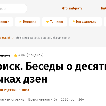
Что выбрать
Би
 книги
🔥
Новинки
❤️
Топ книг
🎙
Топ аудиокниг
ш (Ошо)
📚«Поиск. Беседы о десяти быках дзен»
4.86
(
7 оценок
)
емиум
оиск. Беседы о десят
ыках дзен
ан Раджниш (Ошо)
чатных страниц
Время чтения ≈
6
ч
2020
год
16
+