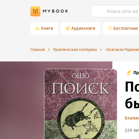
📖
Книги
🎧
Аудиокниги
👌
Бесплатные
Главная
Практическая эзотерика
⭐️Бхагаван Раджни
Пр
П
б
Бхагав
229 пе