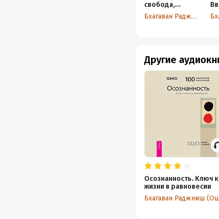
свобода,
Вв
одиночество.
уч
Бхагаван Раджниш (Ошо)
Новый взгляд
на отношения
Другие аудиокн
Осознанность. Ключ к
жизни в равновесии
Бхагаван Раджниш (Ош