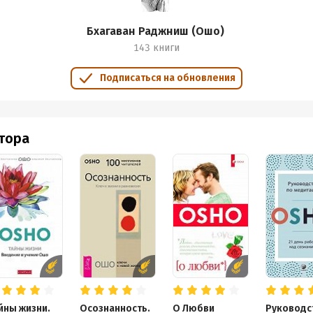
Бхагаван Раджниш (Ошо)
143 книги
Подписаться на обновления
втора
йны жизни.
Осознанность.
О Любви
Руководс