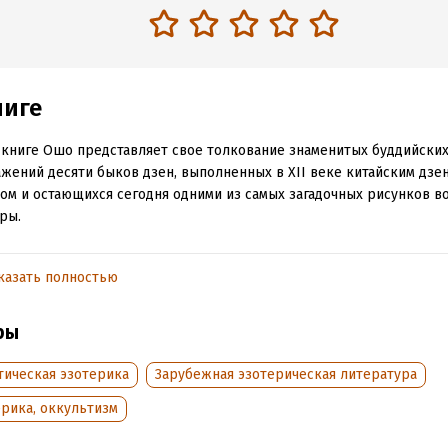
ниге
 книге Ошо представляет свое толкование знаменитых буддийски
жений десяти быков дзен, выполненных в XII веке китайским дзе
ом и остающихся сегодня одними из самых загадочных рисунков в
ры.
 быков – это десять шагов к просветлению. Они символизируют п
ение к истине, о котором повествуют все священные писания, все
казать полностью
 человеческом опыте. Сегодня Ошо дарит нам новое понимание э
жений – и делает это с любовью, увлечением и глубокой верой в
ры
ьность нашего выбора.
тическая эзотерика
Зарубежная эзотерическая литература
труден – потому что истина неизвестна. Поиск труден – потому чт
 неизвестна, она непознаваема. Поиск труден – потому что искате
рика, оккультизм
 рискнуть всей своей жизнью (ОШО).