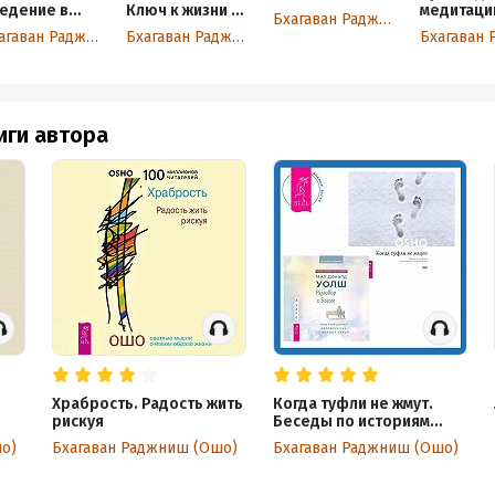
едение в
Ключ к жизни в
медитации
Бхагаван Раджниш (Ошо)
ение Ошо
равновесии
день раб
Бхагаван Раджниш (Ошо)
Бхагаван Раджниш (Ошо)
над созн
иги автора
Храбрость. Радость жить
Когда туфли не жмут.
рискуя
Беседы по историям
даосского мистика
о)
Бхагаван Раджниш (Ошо)
Бхагаван Раджниш (Ошо)
Чжуан-цзы. Разговор с
Богом: опыт общения
человечества с высшей