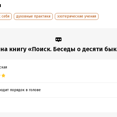
ы
обная информация
 себя
духовные практики
эзотерические учения
:
413298
ISBN (EAN):
9785957316404
дания:
2020
Переводчик:
М. Колесникова
оступления:
29 сентября 2020
Время на чтение:
6
ч.
на книгу «Поиск. Беседы о десяти бык
ская
водит порядок в голове