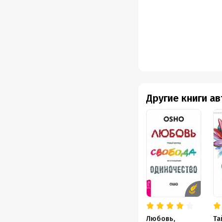
Другие книги а
Любовь,
Та