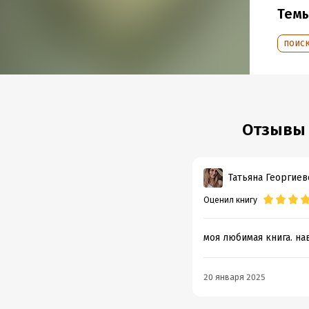
Тем
Подр
поиск
Объем
Год из
Дата п
Отзывы 
Татьяна Георгиев
Оценил книгу
моя любимая книга. на
20 января 2025