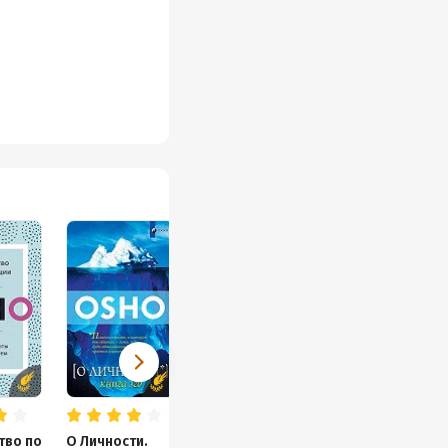
тво по
О Личности.