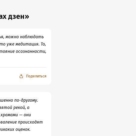
ах дзен»
ья, можно наблюдать
то уже медитация. То,
стояние осознанности,
Поделиться
шенно по-другому.
вятой рекой, а
 храмами — они
хваление происходят
икаких оценок.