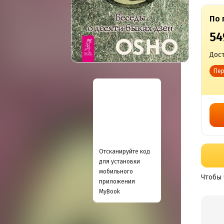
По 
54
Дост
Пер
Отсканируйте код
для установки
мобильного
Чтобы 
приложения
MyBook