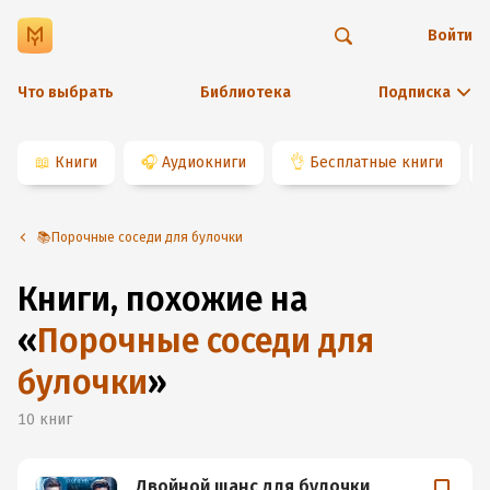
Войти
Что выбрать
Библиотека
Подписка
📖
Книги
🎧
Аудиокниги
👌
Бесплатные книги
📚Порочные соседи для булочки
Книги, похожие на
«
Порочные соседи для
булочки
»
10
книг
Двойной шанс для булочки