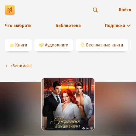
Войти
Что выбрать
Библиотека
Подписка
📖
Книги
🎧
Аудиокниги
👌
Бесплатные книги
⭐️Бетти Алая