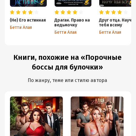
(Не) Его истинная
Драган. Право на
Друг отца. Научу
ведьмочку
тебя всему
Бетти Алая
Бетти Алая
Бетти Алая
Книги, похожие на «Порочные
боссы для булочки»
По жанру, теме или стилю автора