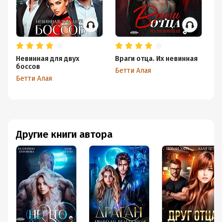
Невинная для двух
Враги отца. Их невинная
Му
боссов
Бетти Алая
Бе
Бетти Алая
Другие книги автора