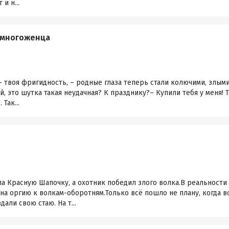
и н...
 многоженца
– твоя фригидность, – родные глаза теперь стали колючими, злыми
, это шутка такая неудачная? К празднику?– Купили тебя у меня! 
Так...
а Красную Шапочку, а охотник победил злого волка.В реальности
на оргию к волкам-оборотням.Только всё пошло не плану, когда 
али свою стаю. На т...