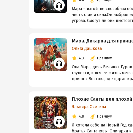
4.4
Премиум
Мара – изгой, не способная о
честь стаи и сила.Он выбрал 
угроза. Смогут ли они выстоять
Мара. Дикарка для принц
Ольга Дашкова
4.3
Премиум
Она Мара, дочь Великих Гуров
глупости, и вся ее жизнь меня
принцы Востока, где царит крас
Плохие Санты для плохой
Эльвира Осетина
4.8
Премиум
Я хотела себе на Новый Год с
братья Сантановы. Олигархи и