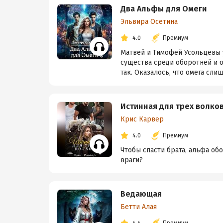
Два Альфы для Омеги
Эльвира Осетина
4.0
Премиум
Матвей и Тимофей Усольцевы 
существа среди оборотней и о
так. Оказалось, что омега сли
Истинная для трех волко
Крис Карвер
4.0
Премиум
Чтобы спасти брата, альфа об
враги?
Ведающая
Бетти Алая