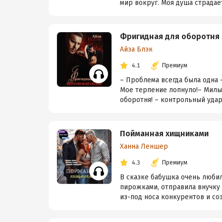
мир вокруг. Моя душа страдает 
Фригидная для оборотня
Айза Блэк
4.1
Премиум
– Проблема всегда была одна 
Мое терпение лопнуло!– Милый
оборотня! – контрольный удар. 
Пойманная хищниками
Ханна Леншер
4.3
Премиум
В сказке бабушка очень любил
пирожками, отправила внучку 
из-под носа конкурентов и созд