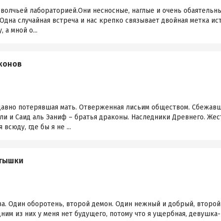
 волчьей лабораторией.Они несносные, наглые и очень обаятельн
Одна случайная встреча и нас крепко связывает двойная метка ис
 а мной о...
конов
едавно потерявшая мать. Отверженная лисьим обществом. Сбежавша
ли и Саид аль Эаниф – братья драконы. Наследники Древнего. Жес
всюду, где бы я не ...
стышки
тва. Один оборотень, второй демон. Один нежный и добрый, второ
дним из них у меня нет будущего, потому что я ущербная, девушка