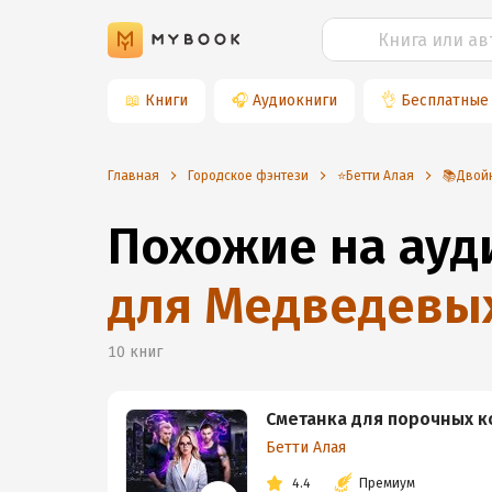
📖
Книги
🎧
Аудиокниги
👌
Бесплатные
Главная
Городское фэнтези
⭐️Бетти Алая
📚Двой
Похожие на ау
для Медведевы
10
книг
Сметанка для порочных к
Бетти Алая
4.4
Премиум