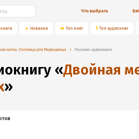
Что выбрать
Би
 книги
🔥
Новинки
❤️
Топ книг
🎙
Топ аудиокниг
ная метка. Охотница для Медведевых
Похожие аудиокниги
диокнигу
«
Двойная ме
х
»
отов