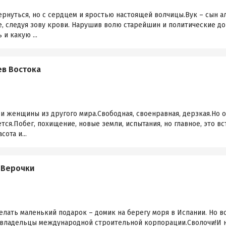
бернуться, но с сердцем и яростью настоящей волчицы.Вук – сын 
ее, следуя зову крови. Нарушив волю старейшин и политические д
 и какую ...
ев Востока
 и женщины из другого мира.Свободная, своенравная, дерзкая.Но
ется.Побег, похищение, новые земли, испытания, но главное, это 
ота и...
 Верочки
делать маленький подарок – домик на берегу моря в Испании. Но в
 владельцы международной строительной корпорации.Сволочи!И не