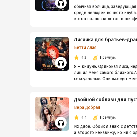
обычная волчица, заведующая
среди нелюдей ночного клуба.
котов полно скелетов в шкафу,
Лисичка для братьев-дра
Бетти Алая
4.3
Премиум
Я – кицунэ. Одинокая лиса, н
лишил меня самого близкого.А
сексуальные. Они находят меня 
Двойной соблазн для Пу
Вера Добрая
4.4
Премиум
Их двое. Обоих я знаю с детс
а второго ненавижу, но ни с о