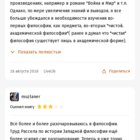
произведениях, например в романе "Война и Мир" и т.п.
Однако, по мере увеличения знаний и выводов, я все
больше убеждался в необходимости изучения во-
первых философии, как предмета, во-вторых "чистой,
академической философии"( ранее я думал что "чистая"
философия существует лишь в академической форме),
а также основных философов человечества. Бертран
Показать полностью
Рассел, очертил круг, в который вошли, как философы
академического стиля, так и художественного. Изучив
данную работал, я не только приблизился к пониманию
18 августа 2018
LiveLib
Поделиться
философии как предмета, но и узнал в подробностях о
взаимном влиянии исторических событий и мысли.
В данной книге автор рассматривает исторический
muzlaner
контекст, в рамках которого возникали те или иные
Оценил книгу
философские течения, кратко излагает основные
работы ключевых мыслителей и завершает
собственной критикой этих работ. Автор - не зануда,
Всё более и более разочаровываюсь в философии.
читать достаточно интересно, если читатель обладает
Труд Рассела по истории Западной философии ещё
необходимыми историческими и литературными
более усилил сие разочарование. Теперь я уже точно