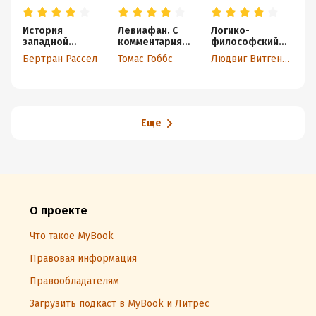
История
Левиафан. С
Логико-
П
западной
комментариями
философский
х
философии.
и
трактат
(
Бертран Рассел
Томас Гоббс
Людвиг Витгенштейн
Б
Том 1
объяснениями
Еще
О проекте
Что такое MyBook
Правовая информация
Правообладателям
Загрузить подкаст в MyBook и Литрес