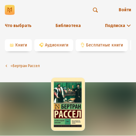
Войти
Что выбрать
Библиотека
Подписка
📖
Книги
🎧
Аудиокниги
👌
Бесплатные книги
⭐️Бертран Рассел