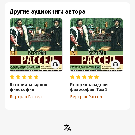
назвал науку квинтэссенцией тоналя/навязанного
людям через язык искажённое описание мира/.
Другие аудиокниги автора
Философия - ещё больше, чем квинтэссенция тоналя.
Она ещё более ограничивает реальное восприятие
мира, навязывая человеческому восприятию свои
сомнительные схемы.
История западной
История западной
Ис
философии
философии. Том 1
фи
Бертран Рассел
Бертран Рассел
Бе