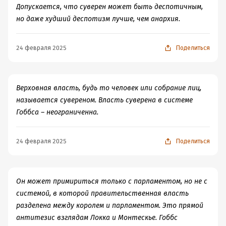
Сейчас кажутся наивными труды Аристотеля по этике и
Допускается, что суверен может быть деспотичным,
политике, его высказывания, например, что
но даже худший деспотизм лучше, чем анархия.
государством должен править философ, и зачинать
детей лучше всего зимой, когда дует северный ветер, а
24 февраля 2025
Поделиться
лучший возраст для начала брачных отношений у
мужчины начинается с 37 лет.
Но, всё же, идея Аристотеля о бессмертии души мне
очень понравилась. Речь идёт не о банальном
Верховная власть, будь то человек или собрание лиц,
бессмертии личности, когда та, облечённая в монаду
называется сувереном. Власть суверена в системе
через реинкарнации продолжает свои кармические
Гоббса – неограниченна.
путешествия от одной жизни к другой. Смертна по
Аристотелю личность. Она рассыпается в прах после
24 февраля 2025
Поделиться
смерти физического тела. Да это и понятно, ведь
личность формируется не сразу, а по истечению
определённого количества лет/если, вообще,
Он может примириться только с парламентом, но не с
формируется/. Но бессмертна сама монада, как
системой, в которой правительственная власть
духовная искра, внедрённая в рождённого человека.
разделена между королем и парламентом. Это прямой
Монада/это не Аристотелевский термин, по-моему
антитезис взглядам Локка и Монтескье. Гоббс
декартовский/, фактически, является независимой от