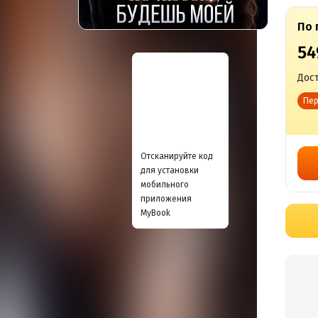
По 
54
Дост
Пер
Отсканируйте код
для установки
мобильного
приложения
MyBook