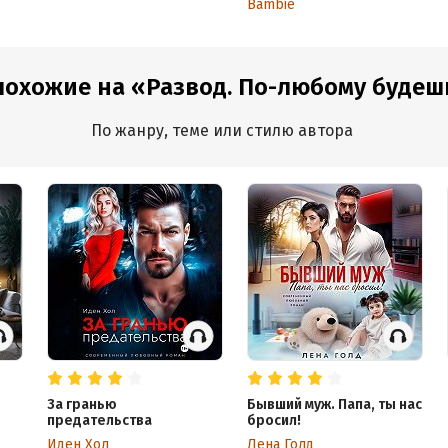
Bambie
похожие на «Развод. По-любому будеш
По жанру, теме или стилю автора
За гранью
Бывший муж. Папа, ты нас
предательства
бросил!
Иден Хол
Лена Голд