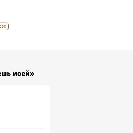
рес
ешь моей»