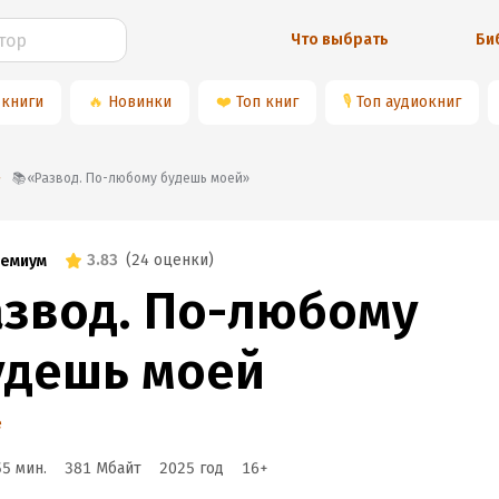
Что выбрать
Би
 книги
🔥
Новинки
❤️
Топ книг
🎙
Топ аудиокниг
📚«Развод. По-любому будешь моей»
3.83
(
24 оценки
)
емиум
азвод. По-любому
удешь моей
e
55 мин.
381 Мбайт
2025
год
16
+