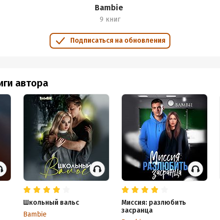
Bambie
9 книг
Подписаться на обновления
иги автора
Школьный вальс
Миссия: разлюбить
засранца
Bambie