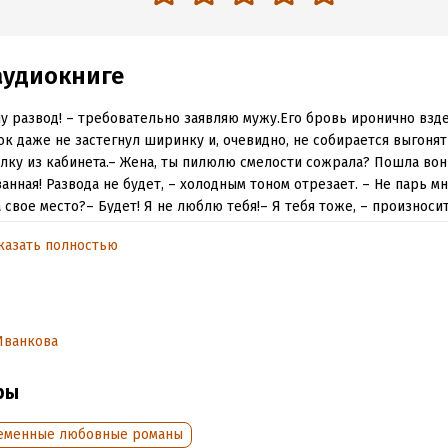
аудиокниге
чу развод! – требовательно заявляю мужу.Его бровь иронично взд
к даже не застегнул ширинку и, очевидно, не собирается выгоня
лку из кабинета.– Жена, ты пилюлю смелости сожрала? Пошла вон
анная! Развода не будет, – холодным тоном отрезает. – Не парь мн
 свое место?– Будет! Я не люблю тебя!– Я тебя тоже, – произноси
но, как само собой разумеющееся.Поправив рубашку, он все-таки
казать полностью
у и подходит ко мне впритык. Жестко выдыхает в губы:– Но ты – м
 будешь.От таких, как он не уходят. Разве что на тот свет, но я реш
сь развестись с тем, кто в грош меня не ставит и никогда не став
тор с хорошей родословной, но больше я этого терпеть не стану.
Иванкова
 groovy loop by jjwoosh
//freesound.org/s/803733/
ры
e: Creative Commons 0»
еменные любовные романы