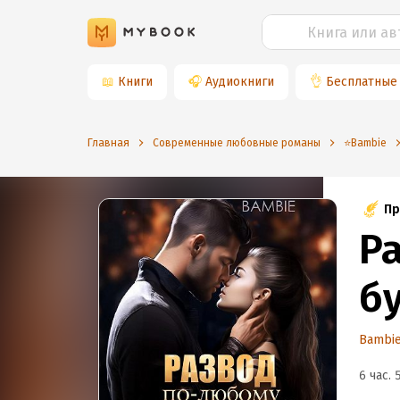
📖
Книги
🎧
Аудиокниги
👌
Бесплатные
Главная
Современные любовные романы
⭐️Bambie
Пр
Р
б
Bambi
6 час. 