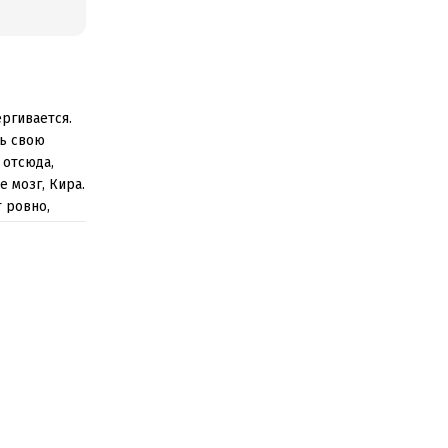
ергивается.
ть свою
 отсюда,
е мозг, Кира.
т ровно,
 застегивает
оя. Была,
илась.
ил.Для него я