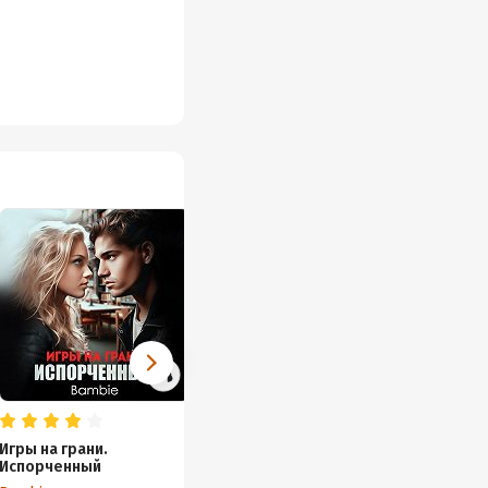
Игры на грани.
(Не) эскортница для
Оболт
Испорченный
мажора
Bambie