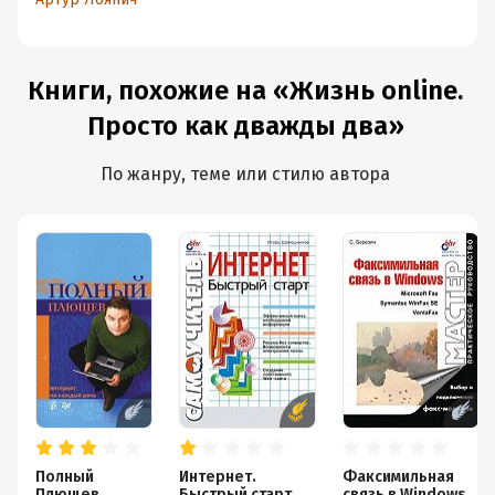
компьютере.
Просто как
дважды два
Книги, похожие на «Жизнь online.
Просто как дважды два»
По жанру, теме или стилю автора
Полный
Интернет.
Факсимильная
Плющев.
Быстрый старт
связь в Windows