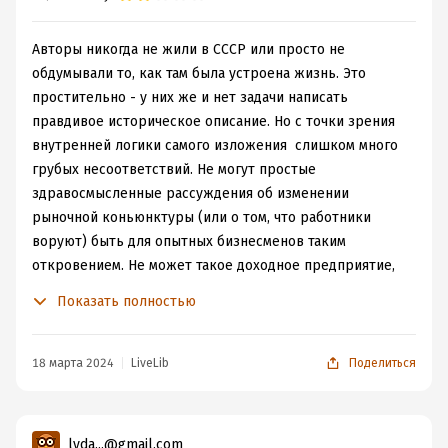
Авторы никогда не жили в СССР или просто не
обдумывали то, как там была устроена жизнь. Это
простительно - у них же и нет задачи написать
правдивое историческое описание. Но с точки зрения
внутренней логики самого изложения слишком много
грубых несоответствий. Не могут простые
здравосмысленные рассуждения об изменении
рыночной коньюнктуры (или о том, что работники
воруют) быть для опытных бизнесменов таким
откровением. Не может такое доходное предприятие,
где руководство десятками тысяч ворует, быть без
Показать полностью
"крыши". Ну, и далее по тексту. Однако текст складный,
"цепляет", хочется читать дальше. Как жвачка -
понимаешь, что нет ни калорий, ни углеводов, но
18 марта 2024
LiveLib
Поделиться
хочется продолжать жевать. Торжество маркетинга над
содержанием.
lyda...@gmail.com