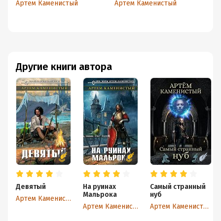
Артем Каменистый
Артем Каменистый
Ар
Другие книги автора
Девятый
На руинах
Самый странный
Мальрока
нуб
Артем Каменистый
Артем Каменистый
Артем Каменистый