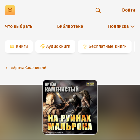
Войти
Что выбрать
Библиотека
Подписка
📖
Книги
🎧
Аудиокниги
👌
Бесплатные книги
⭐️Артем Каменистый