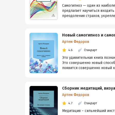
Самогипноз — один из наибол
предлагает научиться входить
преодоления страхов, укрепле
Новый самогипноз и сам
Артем Федоров
4.6
Стандарт
Это удивительная книга позна
Это совершенно новый способ
появится совершенно новый ка
Сборник медитаций, визу
Артем Федоров
4.7
Стандарт
Медитация – сильнейший инстр