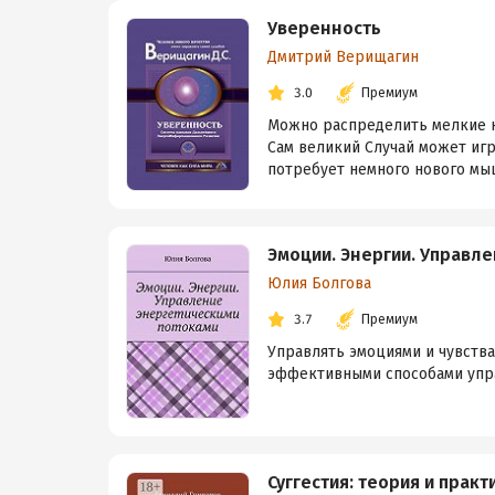
Уверенность
Дмитрий Верищагин
3.0
Премиум
Можно распределить мелкие не
Сам великий Случай может игр
потребует немного нового мыш
Эмоции. Энергии. Управл
Юлия Болгова
3.7
Премиум
Управлять эмоциями и чувства
эффективными способами упра
Суггестия: теория и практ