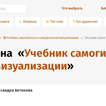
Что выбрать
Би
 книги
🔥
Новинки
❤️
Топ книг
🎙
Топ аудиокниг
📚Учебник самогипноза и направленной визуализации
Похожие книги
 на
«
Учебник самоги
визуализации
»
ксандра Антонова