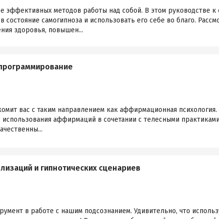
ее эффективных методов работы над собой. В этом руководстве к
 в состояние самогипноза и использовать его себе во благо. Расс
ния здоровья, повышен...
опрограммирование
комит вас с таким направлением как аффирмационная психология.
 использования аффирмаций в сочетании с телесными практиками 
чественны...
ализаций и гипнотических сценариев
умент в работе с нашим подсознанием. Удивительно, что использ