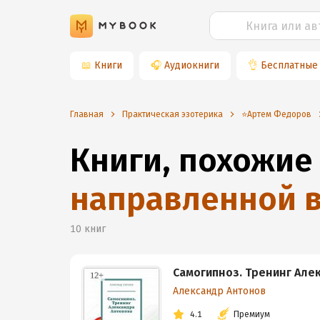
📖
Книги
🎧
Аудиокниги
👌
Бесплатные
Главная
Практическая эзотерика
⭐️Артем Федоров
Книги, похожие
направленной 
10
книг
Самогипноз. Тренинг Але
Александр Антонов
4.1
Премиум