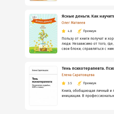
Ясные деньги. Как научит
Олег Матвеев
4.8
Премиум
Пользу от книги получат и х
люди. Независимо от того, где
свои блоки, справляться с ними 
Тень психотерапевта. Пси
Елена Саратовцева
3.5
Премиум
Книга, обобщающая личный и п
инициации. В профессионально