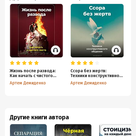
Жизнь после развода:
Ссора без жертв:
То
Как начать с чистого
Техники конструктивного
на
листа
общения
п
Артем Демиденко
Артем Демиденко
Ар
Другие книги автора