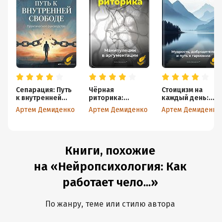
Сепарация: Путь
Чёрная
Стоицизм на
к внутренней
риторика:
каждый день:
свободе
Манипуляции в
Мудрость,
Артем Демиденко
Артем Демиденко
Артем Демиденко
аргументации
добродетель и
путь к гармонии
Книги, похожие
на «Нейропсихология: Как
работает чело...»
По жанру, теме или стилю автора