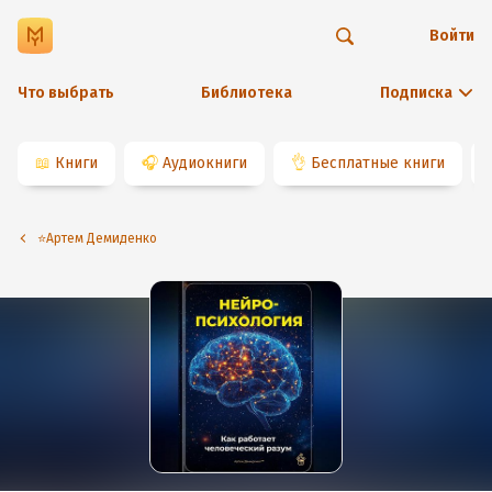
Войти
Что выбрать
Библиотека
Подписка
📖
Книги
🎧
Аудиокниги
👌
Бесплатные книги
⭐️Артем Демиденко