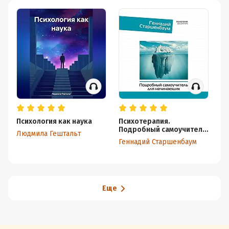
Психология как наука
Психотерапия.
Те
Подробный самоучитель
ра
Людмила Гештальт
для начинающих
Геннадий Старшенбаум
Дм
Еще