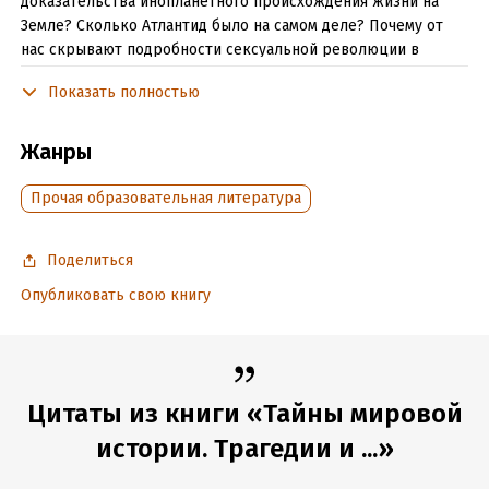
доказательства инопланетного происхождения жизни на
Земле? Сколько Атлантид было на самом деле? Почему от
нас скрывают подробности сексуальной революции в
Советской России 1920-х? Какие страшные тайны хранятся
Показать полностью
в недрах государственных архивов стран мира?
Эта книга, результат захватывающего расследования,
Жанры
представляет уникальные факты, которые перевернут
знание о мире. Кроме того, в ней представлены интересные
Прочая образовательная литература
фотодокументы.
Книга рассчитана на широкий круг читателей.
Поделиться
Опубликовать свою книгу
Подробная информация
Дата написания:
1 января 2008
Объем:
251259
Год издания:
Цитаты из книги «Тайны мировой
2008
ISBN (EAN):
9785968409935
истории. Трагедии и ...»
Время на чтение:
4
ч.