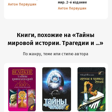
мир. 2-е издание
фа
Антон Первушин
Антон Первушин
Ол
Книги, похожие на «Тайны
мировой истории. Трагедии и ...»
По жанру, теме или стилю автора