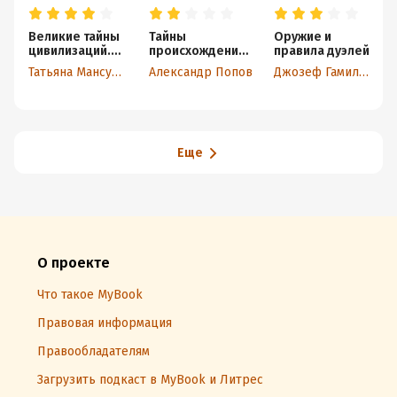
Великие тайны
Тайны
Оружие и
цивилизаций.
происхождения
правила дуэлей
100 историй о
человечества
Татьяна Мансурова
Александр Попов
Джозеф Гамильтон
загадках
цивилизаций
Еще
О проекте
Что такое MyBook
Правовая информация
Правообладателям
Загрузить подкаст в MyBook и Литрес