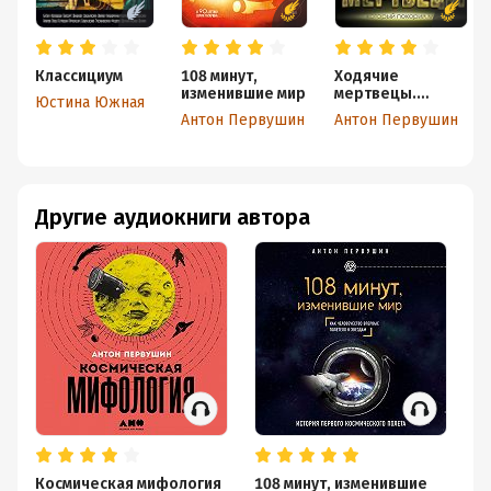
Классициум
108 минут,
Ходячие
изменившие мир
мертвецы.
Юстина Южная
Зомби-
Антон Первушин
Антон Первушин
нашествие на
кинематограф
Другие аудиокниги автора
Космическая мифология
108 минут, изменившие
В 