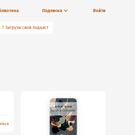
блиотека
Подписка
Войти
🎙
Загрузи свой подкаст
иться