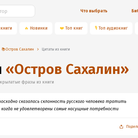
Что выбрать
Би
 книги
🔥
Новинки
❤️
Топ книг
🎙
Топ аудиокниг
📚Остров Сахалин
Цитаты из книги
и
«
Остров Сахалин
»
 крылатые фразы из книги
восходно сказалась склонность русского человека тратить
, когда не удовлетворены самые насущные потребности
Подел