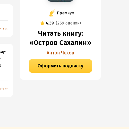
Премиум
4.39
(
259 оценок
)
иться
Читать книгу:
«Остров Сахалин»
ому-
Антон Чехов
е
о
Оформить подписку
иться