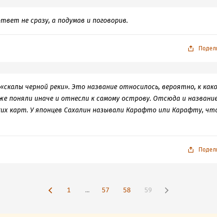
твет не сразу, а подумав и поговорив.
Подел
«скалы черной реки». Это название относилось, вероятно, к как
 же поняли иначе и отнесли к самому острову. Отсюда и названи
ких карт. У японцев Сахалин называли Карафто или Карафту, чт
Подел
1
...
57
58
59