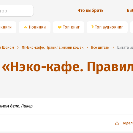
Что выбрать
Би
 книги
🔥
Новинки
❤️
Топ книг
🎙
Топ аудиокниг
на Шойом
📚Нэко-кафе. Правила жизни кошек
Все цитаты
Цитата и
«
Нэко-кафе. Прави
амом деле. Ликер
Подел