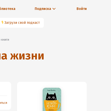
блиотека
Подписка
Войти
🎙
Загрузи свой подкаст
з книги
ла жизни
иться